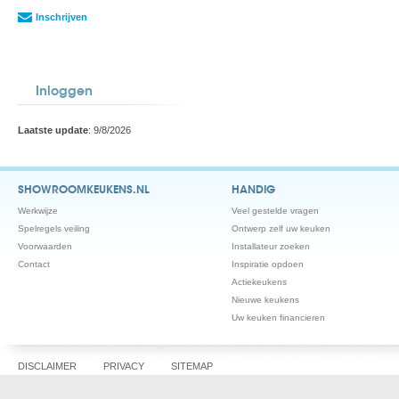
Inschrijven
Inloggen
Laatste update
: 9/8/2026
SHOWROOMKEUKENS.NL
HANDIG
Werkwijze
Veel gestelde vragen
Spelregels veiling
Ontwerp zelf uw keuken
Voorwaarden
Installateur zoeken
Contact
Inspiratie opdoen
Actiekeukens
Nieuwe keukens
Uw keuken financieren
DISCLAIMER
PRIVACY
SITEMAP