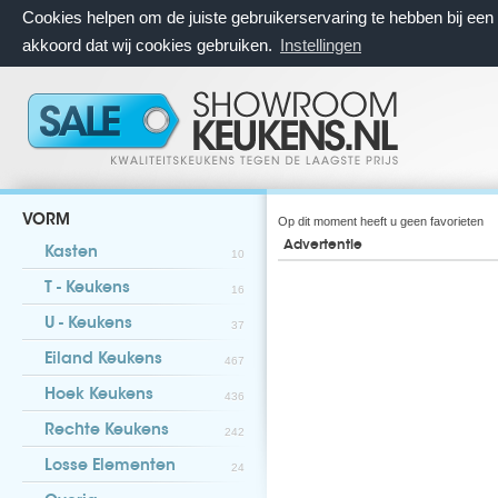
Cookies helpen om de juiste gebruikerservaring te hebben bij ee
akkoord dat wij cookies gebruiken.
Instellingen
VORM
Op dit moment heeft u geen favorieten
Advertentie
Kasten
10
T - Keukens
16
U - Keukens
37
Eiland Keukens
467
Hoek Keukens
436
Rechte Keukens
242
Losse Elementen
24