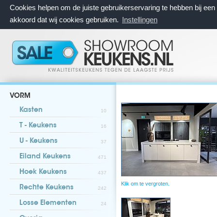
Cookies helpen om de juiste gebruikerservaring te hebben bij ee
akkoord dat wij cookies gebruiken.
Instellingen
VORM
Kasten
10
T - Keukens
16
U - Keukens
37
Eiland Keukens
471
Hoek Keukens
437
Klik om te vergroten.
Rechte Keukens
242
Losse Elementen
24