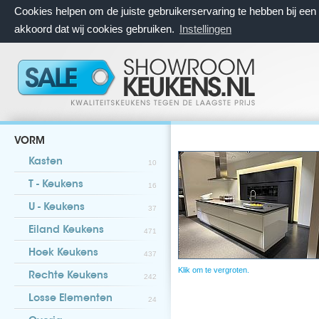
Cookies helpen om de juiste gebruikerservaring te hebben bij ee
akkoord dat wij cookies gebruiken.
Instellingen
VORM
Kasten
10
T - Keukens
16
U - Keukens
37
Eiland Keukens
471
Hoek Keukens
437
Klik om te vergroten.
Rechte Keukens
242
Losse Elementen
24