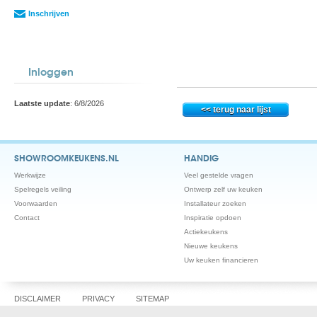
Inschrijven
Inloggen
Laatste update
: 6/8/2026
SHOWROOMKEUKENS.NL
HANDIG
Werkwijze
Veel gestelde vragen
Spelregels veiling
Ontwerp zelf uw keuken
Voorwaarden
Installateur zoeken
Contact
Inspiratie opdoen
Actiekeukens
Nieuwe keukens
Uw keuken financieren
DISCLAIMER
PRIVACY
SITEMAP