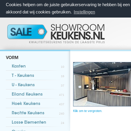
Cookies helpen om de juiste gebruikerservaring te hebben bij ee
akkoord dat wij cookies gebruiken.
Instellingen
VORM
Kasten
10
T - Keukens
16
U - Keukens
37
Eiland Keukens
471
Hoek Keukens
437
Klik om te vergroten.
Rechte Keukens
240
Losse Elementen
24