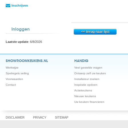
Inschrijven
Inloggen
Laatste update
: 6/8/2026
SHOWROOMKEUKENS.NL
HANDIG
Werkwijze
Veel gestelde vragen
Spelregels veiling
Ontwerp zelf uw keuken
Voorwaarden
Installateur zoeken
Contact
Inspiratie opdoen
Actiekeukens
Nieuwe keukens
Uw keuken financieren
DISCLAIMER
PRIVACY
SITEMAP