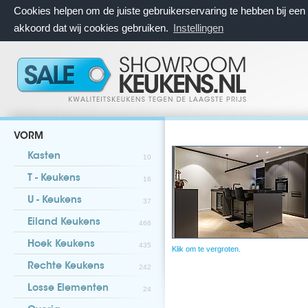
Cookies helpen om de juiste gebruikerservaring te hebben bij ee
akkoord dat wij cookies gebruiken.
Instellingen
VORM
Kasten
10
T - Keukens
16
U - Keukens
37
Eiland Keukens
466
Hoek Keukens
435
Klik om te vergroten.
Rechte Keukens
242
Losse Elementen
24