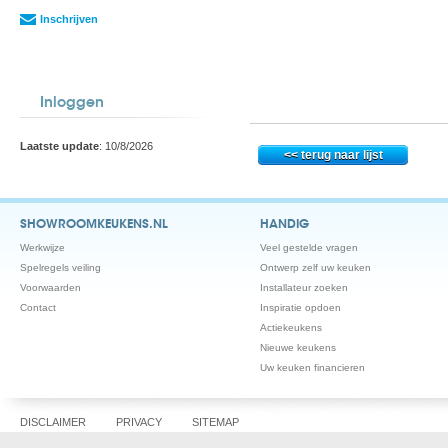
Inschrijven
Inloggen
Laatste update
: 10/8/2026
SHOWROOMKEUKENS.NL
HANDIG
Werkwijze
Veel gestelde vragen
Spelregels veiling
Ontwerp zelf uw keuken
Voorwaarden
Installateur zoeken
Contact
Inspiratie opdoen
Actiekeukens
Nieuwe keukens
Uw keuken financieren
DISCLAIMER
PRIVACY
SITEMAP