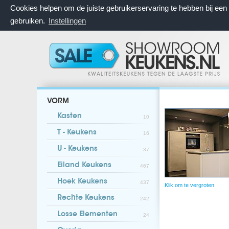
Cookies helpen om de juiste gebruikerservaring te hebben bij ee
gebruiken.
Instellingen
VORM
Kasten
10
T - Keukens
16
U - Keukens
37
Eiland Keukens
467
Hoek Keukens
437
Klik om te vergroten.
Rechte Keukens
242
Losse Elementen
24