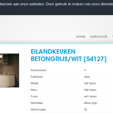
n bezoek aan onze websites. Door gebruik te maken van onze dienste
HOME
WERKWIJZE
EILANDKEUKEN
BETONGRIJS/WIT [54127]
Kooinummer:
4
Fabrikant:
duits
Model:
wit/ beton
Kleur:
Wit/ beton
Front:
wit / beton
Werkblad:
Beton grijs
Werkhoogte:
91