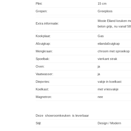
Plint:
15 cm
Grepen:
Greeploos
Mooie Eiland keuken me
Extra informatie:
beton grijs, nu vanaf 58
Kookplaat:
Gas
Afzuigkap:
eilandafzuigkap
Mengkraan:
chroom met sproeikop
Spoelbak:
vierkant strak
Oven:
ja
Vaatwasser:
ja
Diepvries:
vakje in koelkast
Koelkast:
met vriesvakje
Magnetron:
nee
Deze showroomkeuken is leverbaar
Stijl:
Design / Modern