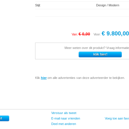
Stijl:
Design / Modern
€ 9.800,00
€ 0,00
Van:
Voor:
Meer weten over dit produkt? Vraag informatie
Klik
hier
om alle advertenties van deze adverteerder te bekijken.
Verstuur als tweet
E-mail naar vrienden
Voeg toe aan favo
Deel met anderen