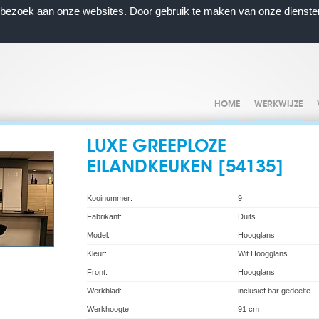
n bezoek aan onze websites. Door gebruik te maken van onze dienste
HOME
WERKWIJZE
LUXE GREEPLOZE
EILANDKEUKEN [54135]
Kooinummer:
9
Fabrikant:
Duits
Model:
Hoogglans
Kleur:
Wit Hoogglans
Front:
Hoogglans
Werkblad:
inclusief bar gedeelte
Werkhoogte:
91 cm