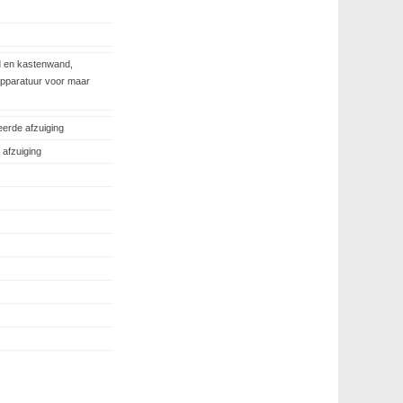
d en kastenwand,
apparatuur voor maar
eerde afzuiging
 afzuiging