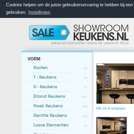
Cookies helpen om de juiste gebruikerservaring te hebben bij ee
gebruiken.
Instellingen
VORM
Kasten
10
T - Keukens
16
U - Keukens
37
Eiland Keukens
467
Hoek Keukens
436
Klik om te vergroten.
Rechte Keukens
242
Losse Elementen
24