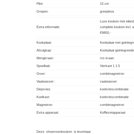
Plint:
15 cm
Grepen:
greeploos
Luxe keuken met eilan
Extra informatie:
complete keuken incl. 
€9800,-
Kookplaat:
Kookplaat met geintegr
Afzuigkap:
Kookplaat geintegreede
Mengkraan:
rvs kraan
Spoelbak:
Vierkant 1 1.5
Oven:
combimagnetron
Vaatwasser:
vaatwasser
Diepvries:
koelvriescombinatie
Koelkast:
koelvriescombinatie
Magnetron:
combimagnetron
Extra apparaat:
Koffiezetapparaat
Deze showroomkeuken is leverbaar