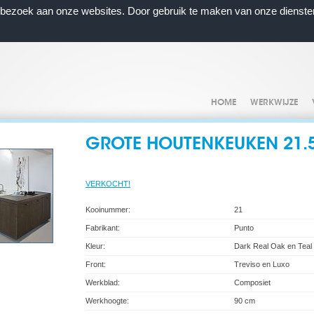
n bezoek aan onze websites. Door gebruik te maken van onze dienste
HOME
WERKWIJZE
GROTE HOUTENKEUKEN 21.5
VERKOCHT!
Kooinummer:
21
Fabrikant:
Punto
Kleur:
Dark Real Oak en Teal
Front:
Treviso en Luxo
Werkblad:
Composiet
Werkhoogte:
90 cm