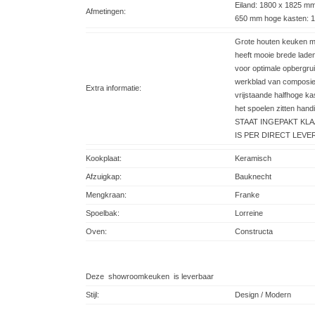
Eiland: 1800 x 1825 mm
Afmetingen:
650 mm hoge kasten: 
Grote houten keuken me
heeft mooie brede lade
voor optimale opbergrui
werkblad van composiet
Extra informatie:
vrijstaande halfhoge ka
het spoelen zitten ha
STAAT INGEPAKT KL
IS PER DIRECT LEVE
Kookplaat:
Keramisch
Afzuigkap:
Bauknecht
Mengkraan:
Franke
Spoelbak:
Lorreine
Oven:
Constructa
Deze showroomkeuken is leverbaar
Stijl:
Design / Modern