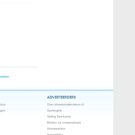
rieten
ADVERTEERDERS
tuur
Over showroomkeukens.nl
ngen
Spelregels
Veiling Deelname
Bieden op ontwerpleads
Voorwaarden
Aanmelden