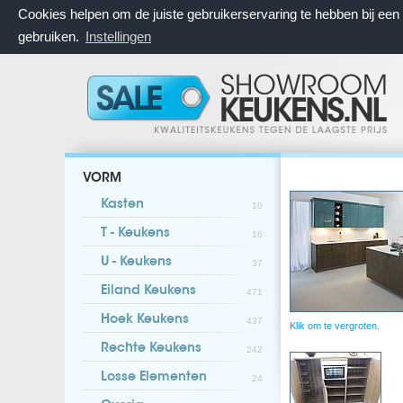
Cookies helpen om de juiste gebruikerservaring te hebben bij ee
gebruiken.
Instellingen
VORM
Kasten
10
T - Keukens
16
U - Keukens
37
Eiland Keukens
471
Hoek Keukens
437
Klik om te vergroten.
Rechte Keukens
242
Losse Elementen
24