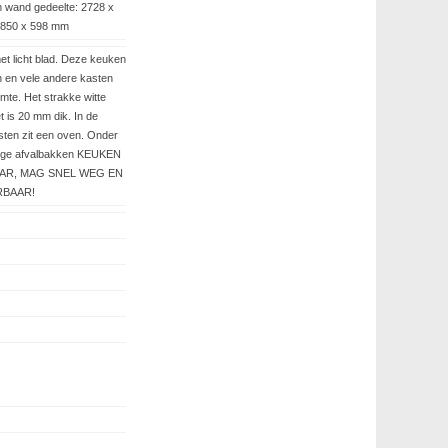
 wand gedeelte: 2728 x
1850 x 598 mm
t licht blad. Deze keuken
n en vele andere kasten
mte. Het strakke witte
 is 20 mm dik. In de
sten zit een oven. Onder
ndige afvalbakken KEUKEN
AAR, MAG SNEL WEG EN
RBAAR!