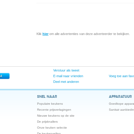
Klik
hier
om alle advertenties van deze adverteerder te bekijken.
Verstuur als tweet
E-mail naar vrienden
Voeg toe aan favo
Deel met anderen
SNEL NAAR
APPARATUUR
Populaire keukens
Goedkope appara
Recente prijsverlagingen
Sanitair aanbiedi
Nieuwe keukens op de site
De prijsknallers
Onze keuken selectie
De keukenveiling