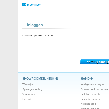
Inschrijven
Inloggen
Laatste update
: 7/8/2026
SHOWROOMKEUKENS.NL
HANDIG
Werkwijze
Veel gestelde vragen
Spelregels veiling
Ontwerp zelf uw keuken
Voorwaarden
Installateur zoeken
Contact
Inspiratie opdoen
Actiekeukens
Nieuwe keukens