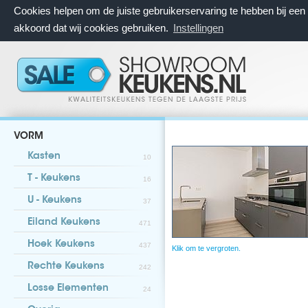
Cookies helpen om de juiste gebruikerservaring te hebben bij ee
akkoord dat wij cookies gebruiken.
Instellingen
VORM
Kasten
10
T - Keukens
16
U - Keukens
37
Eiland Keukens
471
Hoek Keukens
437
Klik om te vergroten.
Rechte Keukens
242
Losse Elementen
24