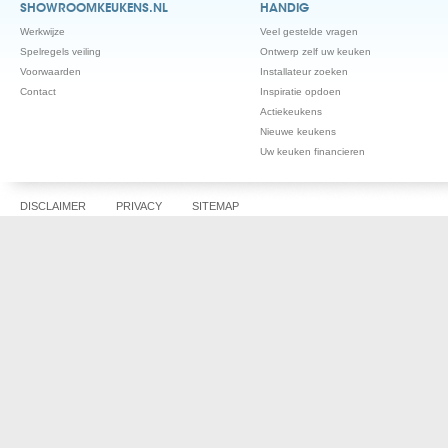
SHOWROOMKEUKENS.NL
HANDIG
Werkwijze
Veel gestelde vragen
Spelregels veiling
Ontwerp zelf uw keuken
Voorwaarden
Installateur zoeken
Contact
Inspiratie opdoen
Actiekeukens
Nieuwe keukens
Uw keuken financieren
DISCLAIMER
PRIVACY
SITEMAP