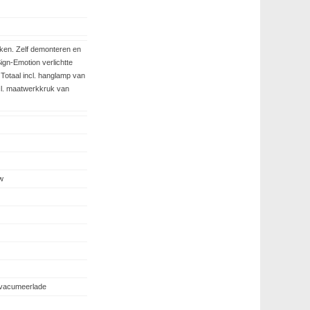
en. Zelf demonteren en
ign-Emotion verlichtte
 Totaal incl. hanglamp van
cl. maatwerkkruk van
w
vacumeerlade