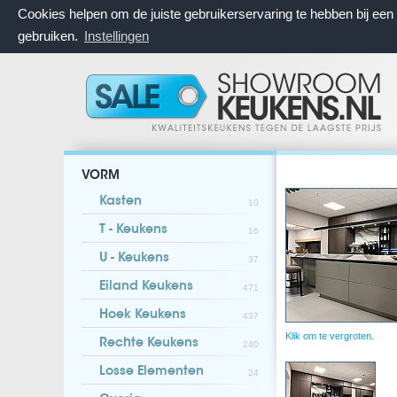
Cookies helpen om de juiste gebruikerservaring te hebben bij ee
gebruiken.
Instellingen
VORM
Kasten
10
T - Keukens
16
U - Keukens
37
Eiland Keukens
471
Hoek Keukens
437
Klik om te vergroten.
Rechte Keukens
240
Losse Elementen
24