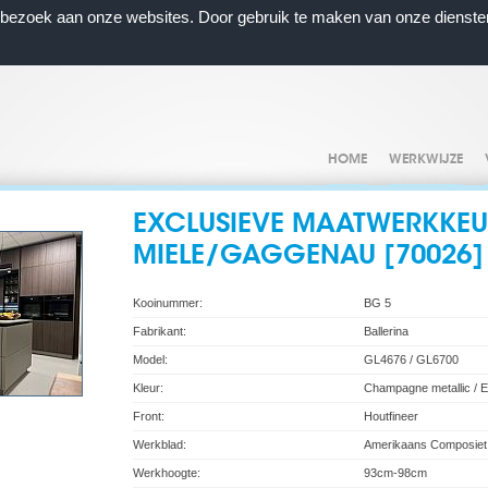
n bezoek aan onze websites. Door gebruik te maken van onze dienste
HOME
WERKWIJZE
EXCLUSIEVE MAATWERKKEU
MIELE/GAGGENAU [70026]
Kooinummer:
BG 5
Fabrikant:
Ballerina
Model:
GL4676 / GL6700
Kleur:
Champagne metallic / E
Front:
Houtfineer
Werkblad:
Amerikaans Composiet
Werkhoogte:
93cm-98cm