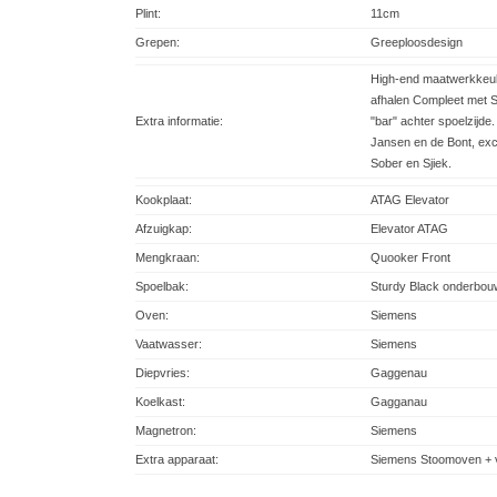
Plint:
11cm
Grepen:
Greeploosdesign
High-end maatwerkkeuk
afhalen Compleet met S
Extra informatie:
"bar" achter spoelzijde.
Jansen en de Bont, ex
Sober en Sjiek.
Kookplaat:
ATAG Elevator
Afzuigkap:
Elevator ATAG
Mengkraan:
Quooker Front
Spoelbak:
Sturdy Black onderbou
Oven:
Siemens
Vaatwasser:
Siemens
Diepvries:
Gaggenau
Koelkast:
Gagganau
Magnetron:
Siemens
Extra apparaat:
Siemens Stoomoven + 