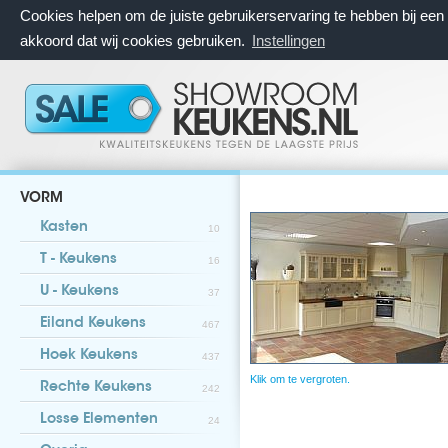
Cookies helpen om de juiste gebruikerservaring te hebben bij ee
akkoord dat wij cookies gebruiken.
Instellingen
VORM
Kasten
10
T - Keukens
16
U - Keukens
37
Eiland Keukens
467
Hoek Keukens
437
Klik om te vergroten.
Rechte Keukens
242
Losse Elementen
24