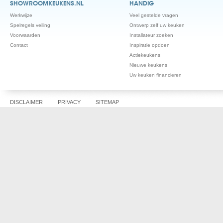
SHOWROOMKEUKENS.NL
HANDIG
Werkwijze
Veel gestelde vragen
Spelregels veiling
Ontwerp zelf uw keuken
Voorwaarden
Installateur zoeken
Contact
Inspiratie opdoen
Actiekeukens
Nieuwe keukens
Uw keuken financieren
DISCLAIMER
PRIVACY
SITEMAP