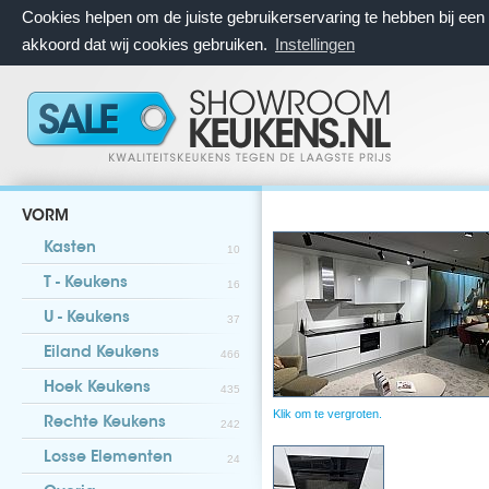
Cookies helpen om de juiste gebruikerservaring te hebben bij ee
akkoord dat wij cookies gebruiken.
Instellingen
VORM
Kasten
10
T - Keukens
16
U - Keukens
37
Eiland Keukens
466
Hoek Keukens
435
Klik om te vergroten.
Rechte Keukens
242
Losse Elementen
24