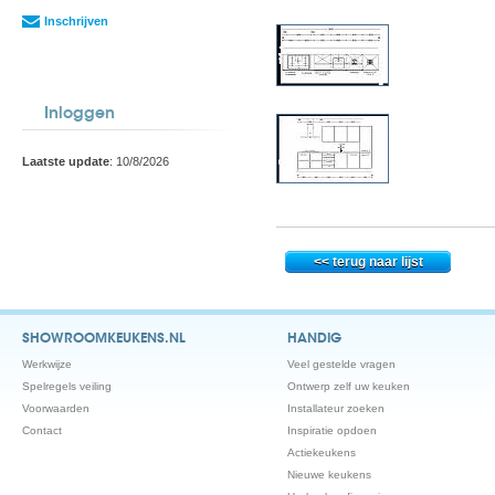
Inschrijven
Inloggen
Laatste update
: 10/8/2026
SHOWROOMKEUKENS.NL
HANDIG
Werkwijze
Veel gestelde vragen
Spelregels veiling
Ontwerp zelf uw keuken
Voorwaarden
Installateur zoeken
Contact
Inspiratie opdoen
Actiekeukens
Nieuwe keukens