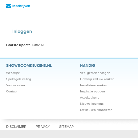
Inschrijven
Inloggen
Laatste update
: 6/8/2026
SHOWROOMKEUKENS.NL
HANDIG
Werkwijze
Veel gestelde vragen
Spelregels veiling
Ontwerp zelf uw keuken
Voorwaarden
Installateur zoeken
Contact
Inspiratie opdoen
Actiekeukens
Nieuwe keukens
Uw keuken financieren
DISCLAIMER
PRIVACY
SITEMAP