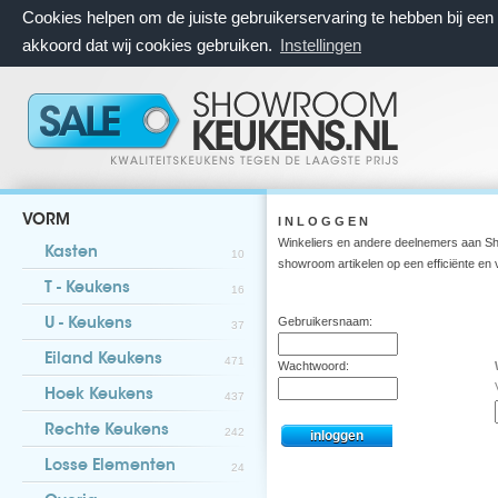
Cookies helpen om de juiste gebruikerservaring te hebben bij ee
akkoord dat wij cookies gebruiken.
Instellingen
VORM
I N L O G G E N
Winkeliers en andere deelnemers aan Sh
Kasten
10
showroom artikelen op een efficiënte en
T - Keukens
16
Gebruikersnaam:
U - Keukens
37
Eiland Keukens
471
Wachtwoord:
Hoek Keukens
437
Rechte Keukens
242
Losse Elementen
24