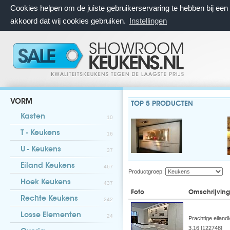
Cookies helpen om de juiste gebruikerservaring te hebben bij ee
akkoord dat wij cookies gebruiken.
Instellingen
VORM
TOP 5 PRODUCTEN
Kasten
10
T - Keukens
16
U - Keukens
37
Eiland Keukens
467
Productgroep:
Hoek Keukens
437
Foto
Omschrijving
Rechte Keukens
242
Losse Elementen
24
Prachtige eilan
3.16 [122748]