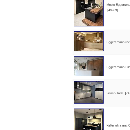
Mooie Eggersman
[49969]
Eggersmann rech
Eggersmann Eila
Senso Jade [74
Keller ultra mat