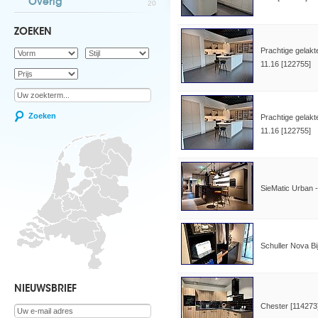
Overig
20
ZOEKEN
Prachtige gelakt
11.16 [122755]
Zoeken
Prachtige gelakt
11.16 [122755]
SieMatic Urban 
Schuller Nova B
NIEUWSBRIEF
Chester [114273