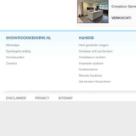
Greeploze Sieme
VERKOCHT!
SHOWROOMKEUKENS.NL
HANDIG
Werkwijze
Veel gestelde vragen
Spelregels veiling
Ontwerp zelf uw keuken
Voorwaarden
Installateur zoeken
Contact
Inspiratie opdoen
Actiekeukens
Nieuwe keukens
Uw keuken financieren
DISCLAIMER
PRIVACY
SITEMAP