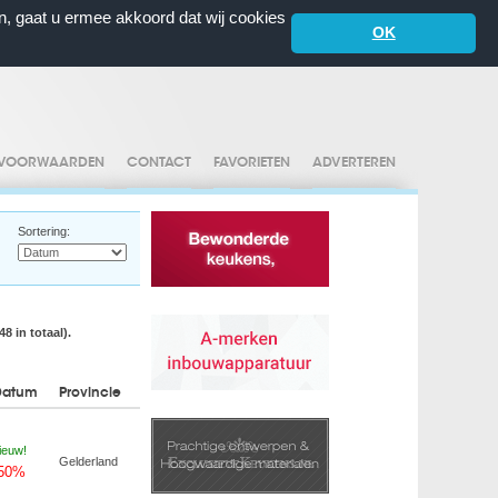
n, gaat u ermee akkoord dat wij cookies
OK
VOORWAARDEN
CONTACT
FAVORIETEN
ADVERTEREN
Sortering:
8 in totaal).
Datum
Provincie
ieuw!
Gelderland
-50%