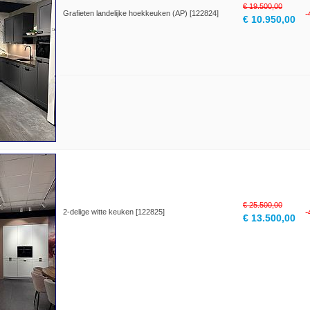
€ 19.500,00
Grafieten landelijke hoekkeuken (AP) [122824]
€ 10.950,00
€ 25.500,00
2-delige witte keuken [122825]
€ 13.500,00