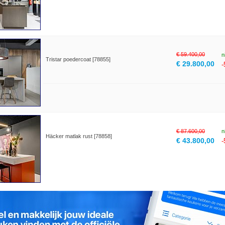
€ 59.400,00
n
Tristar poedercoat [78855]
€ 29.800,00
€ 87.600,00
n
Häcker matlak rust [78858]
€ 43.800,00