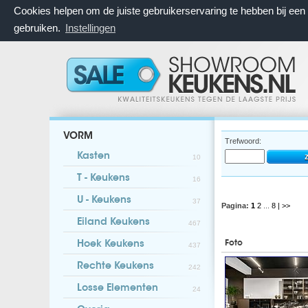
Cookies helpen om de juiste gebruikerservaring te hebben bij ee
gebruiken.
Instellingen
VORM
Trefwoord:
Kasten
10
T - Keukens
16
U - Keukens
37
Pagina:
1
2
...
8
| >>
Eiland Keukens
467
Foto
Hoek Keukens
437
Rechte Keukens
242
Losse Elementen
24