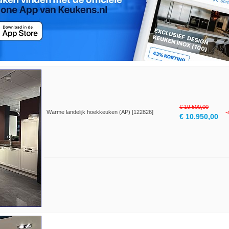
€ 19.500,00
Warme landelijk hoekkeuken (AP) [122826]
€ 10.950,00