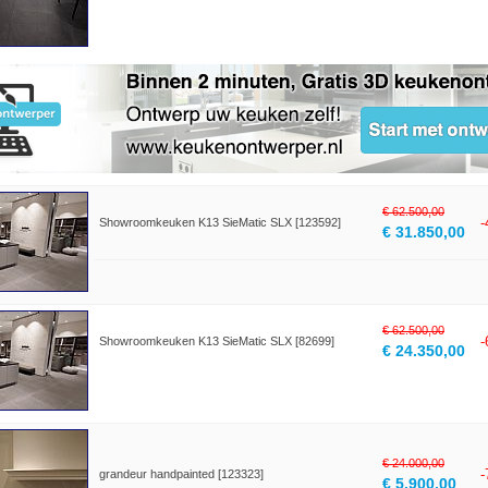
€ 62.500,00
Showroomkeuken K13 SieMatic SLX [123592]
€ 31.850,00
€ 62.500,00
Showroomkeuken K13 SieMatic SLX [82699]
€ 24.350,00
€ 24.000,00
grandeur handpainted [123323]
€ 5.900,00