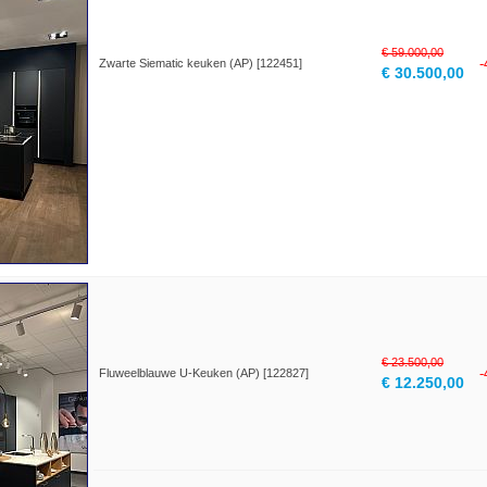
€ 59.000,00
Zwarte Siematic keuken (AP) [122451]
€ 30.500,00
€ 23.500,00
Fluweelblauwe U-Keuken (AP) [122827]
€ 12.250,00