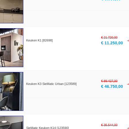
€ 21.720,00
Keuken K1 [82698]
€ 11.250,00
€ 89.427,00
Keuken K3 SieMatic Urban [123589]
€ 46.750,00
€ 35.544,00
SieMatic Keuken K14 [123590]