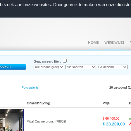
n bezoek aan onze websites. Door gebruik te maken van onze dienste
HOME
WERKWIJZE
Geavanceerd filter:
Foto galerie
20 getoond (14
Omschrijving
Prijs
€ 66.400,00
n
Mittel Cucine brons [78852]
€ 33.200,00