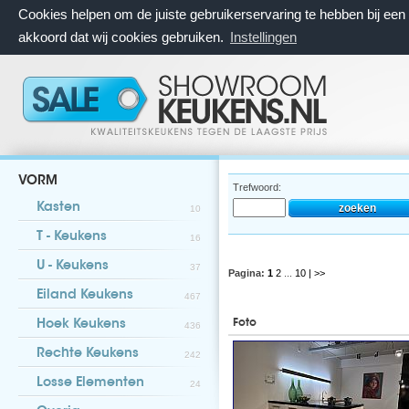
Cookies helpen om de juiste gebruikerservaring te hebben bij ee
akkoord dat wij cookies gebruiken.
Instellingen
VORM
Trefwoord:
Kasten
10
T - Keukens
16
U - Keukens
37
Pagina:
1
2
...
10
| >>
Eiland Keukens
467
Foto
Hoek Keukens
436
Rechte Keukens
242
Losse Elementen
24