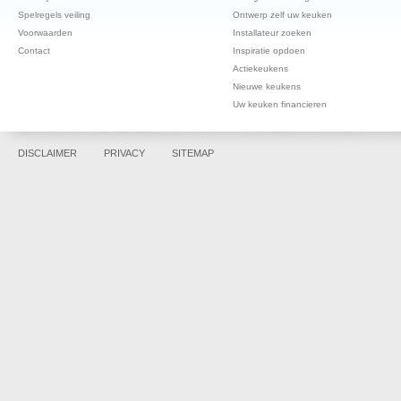
Spelregels veiling
Ontwerp zelf uw keuken
Voorwaarden
Installateur zoeken
Contact
Inspiratie opdoen
Actiekeukens
Nieuwe keukens
Uw keuken financieren
DISCLAIMER
PRIVACY
SITEMAP