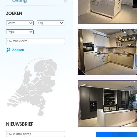
Overig
20
ZOEKEN
Zoeken
NIEUWSBRIEF