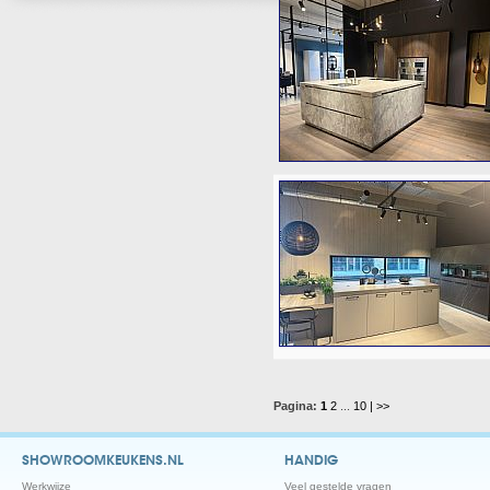
Pagina:
1
2
...
10
| >>
SHOWROOMKEUKENS.NL
HANDIG
Werkwijze
Veel gestelde vragen