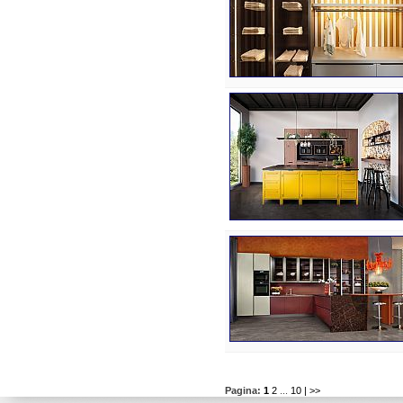
Pagina:
1
2
...
10
| >>