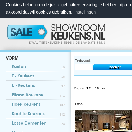
Cookies helpen om de juiste gebruikerservaring te hebben bij ee
akkoord dat wij cookies gebruiken.
Instellingen
VORM
Trefwoord:
Kasten
10
T - Keukens
16
U - Keukens
37
Pagina:
1
2
...
10
| >>
Eiland Keukens
471
Foto
Hoek Keukens
437
Rechte Keukens
242
Losse Elementen
24