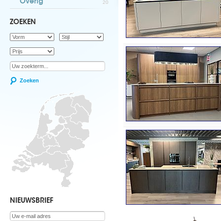
Overig
20
ZOEKEN
Zoeken
NIEUWSBRIEF