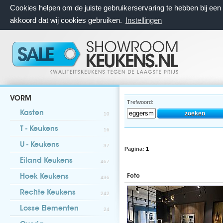
Cookies helpen om de juiste gebruikerservaring te hebben bij ee
akkoord dat wij cookies gebruiken.
Instellingen
VORM
Trefwoord:
Kasten
10
T - Keukens
16
U - Keukens
37
Pagina:
1
Eiland Keukens
467
Foto
Hoek Keukens
436
Rechte Keukens
242
Losse Elementen
24