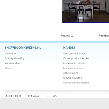
Pagina:
1
Resulta
SHOWROOMKEUKENS.NL
HANDIG
Werkwijze
Veel gestelde vragen
Spelregels veiling
Ontwerp zelf uw keuken
Voorwaarden
Installateur zoeken
Contact
Inspiratie opdoen
Actiekeukens
Nieuwe keukens
Uw keuken financieren
DISCLAIMER
PRIVACY
SITEMAP