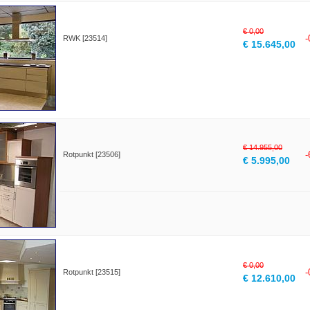
€ 0,00
RWK [23514]
€ 15.645,00
€ 14.955,00
Rotpunkt [23506]
€ 5.995,00
€ 0,00
Rotpunkt [23515]
€ 12.610,00