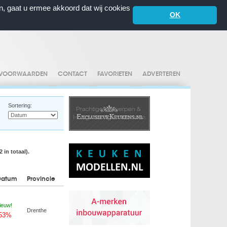
n, gaat u ermee akkoord dat wij cookies
OK
VOORWAARDEN
CONTACT
FAVORIETEN
ADVERTEREN
Sortering:
 in totaal).
Datum
Provincie
ieuw!
Drenthe
-53%