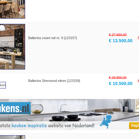
€ 27.650,00
Ballerina zwart-wit nr. 9 [123157]
€ 13.500,00
€ 26.800,00
Ballerina Sherwood eiken [123159]
€ 10.500,00