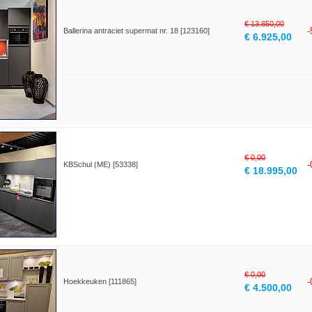
€ 13.850,00
Ballerina antraciet supermat nr. 18 [123160]
€ 6.925,00
€ 0,00
KBSchul (ME) [53338]
€ 18.995,00
€ 0,00
Hoekkeuken [111865]
€ 4.500,00