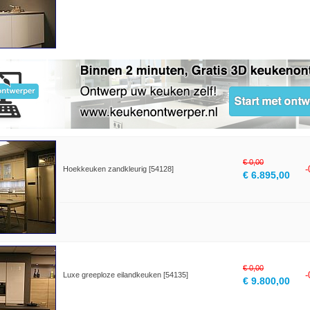
€ 0,00
Hoekkeuken zandkleurig [54128]
€ 6.895,00
€ 0,00
Luxe greeploze eilandkeuken [54135]
€ 9.800,00