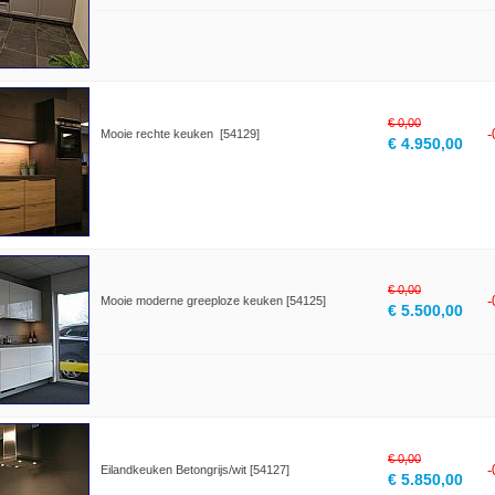
€ 0,00
Mooie rechte keuken [54129]
€ 4.950,00
€ 0,00
Mooie moderne greeploze keuken [54125]
€ 5.500,00
€ 0,00
Eilandkeuken Betongrijs/wit [54127]
€ 5.850,00