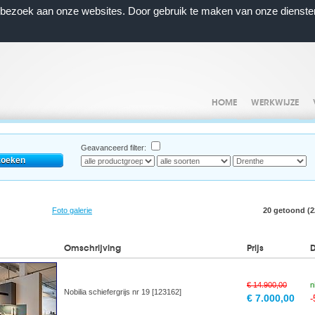
n bezoek aan onze websites. Door gebruik te maken van onze dienste
HOME
WERKWIJZE
Geavanceerd filter:
Foto galerie
20 getoond (22
Omschrijving
Prijs
€ 14.900,00
n
Nobilia schiefergrijs nr 19 [123162]
€ 7.000,00