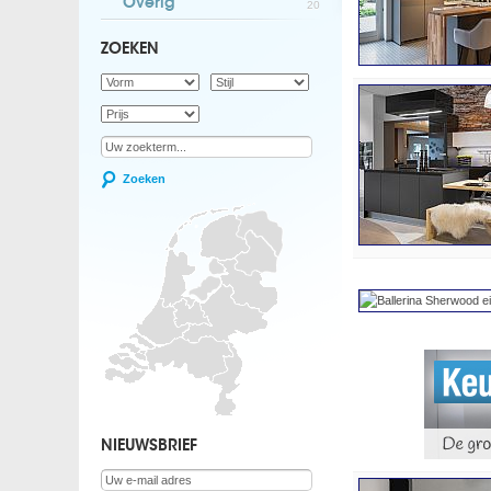
Overig
20
ZOEKEN
Zoeken
NIEUWSBRIEF