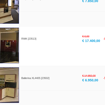
€ 7.850,00
€ 0,00
RWK [23513]
€ 17.400,00
€ 14.950,00
Ballerina XL4405 [23502]
€ 6.950,00