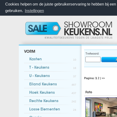
Cookies helpen om de juiste gebruikerservaring te hebben bij ee
gebruiken.
Instellingen
VORM
Trefwoord:
Kasten
10
T - Keukens
16
U - Keukens
37
Pagina:
1
2
| >>
Eiland Keukens
467
Foto
Hoek Keukens
437
Rechte Keukens
242
Losse Elementen
24