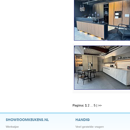
Pagina:
1
2
...
5
| >>
SHOWROOMKEUKENS.NL
HANDIG
Werkwijze
Veel gestelde vragen