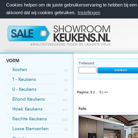
Cookies helpen om de juiste gebruikerservaring te hebben bij ee
akkoord dat wij cookies gebruiken.
Instellingen
VORM
Trefwoord:
Kasten
10
T - Keukens
16
U - Keukens
37
Pagina:
1
2
...
5
| >>
Eiland Keukens
467
Foto
Hoek Keukens
437
Rechte Keukens
242
Losse Elementen
24