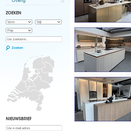
Overig
20
ZOEKEN
Zoeken
NIEUWSBRIEF