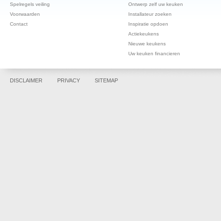
Spelregels veiling
Ontwerp zelf uw keuken
Voorwaarden
Installateur zoeken
Contact
Inspiratie opdoen
Actiekeukens
Nieuwe keukens
Uw keuken financieren
DISCLAIMER
PRIVACY
SITEMAP