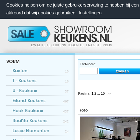
Cookies helpen om de juiste gebruikerservaring te hebben bij ee
akkoord dat wij cookies gebruiken.
Instellingen
VORM
Trefwoord:
Kasten
10
T - Keukens
16
U - Keukens
37
Pagina:
1
2
...
10
| >>
Eiland Keukens
467
Foto
Hoek Keukens
437
Rechte Keukens
242
Losse Elementen
24