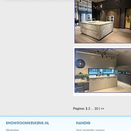
Pagina:
1
2
...
10
| >>
SHOWROOMKEUKENS.NL
HANDIG
Werkwijze
Veel gestelde vragen