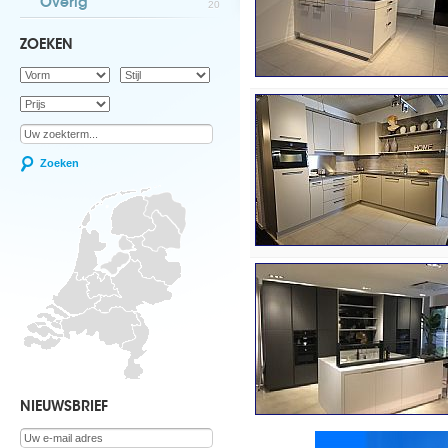
Overig
20
ZOEKEN
Zoeken
NIEUWSBRIEF