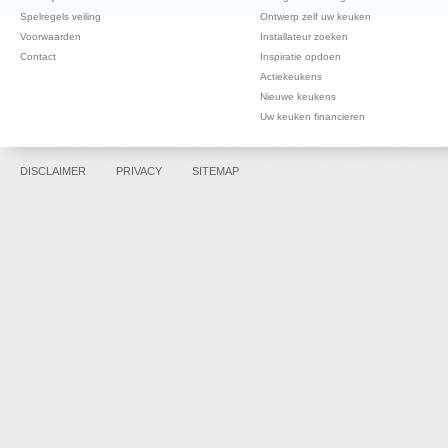
Spelregels veiling
Ontwerp zelf uw keuken
Voorwaarden
Installateur zoeken
Contact
Inspiratie opdoen
Actiekeukens
Nieuwe keukens
Uw keuken financieren
DISCLAIMER
PRIVACY
SITEMAP