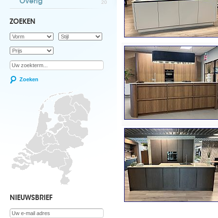
Overig
20
ZOEKEN
Zoeken
NIEUWSBRIEF