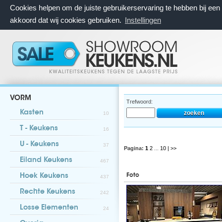
Cookies helpen om de juiste gebruikerservaring te hebben bij ee
akkoord dat wij cookies gebruiken.
Instellingen
VORM
Trefwoord:
Kasten
10
T - Keukens
16
U - Keukens
37
Pagina:
1
2
...
10
| >>
Eiland Keukens
467
Foto
Hoek Keukens
437
Rechte Keukens
242
Losse Elementen
24