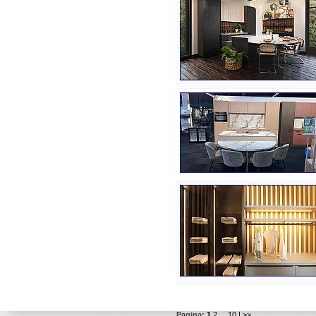
Pagina:
1
2
...
10
| >>