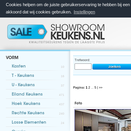
Cookies helpen om de juiste gebruikerservaring te hebben bij ee
akkoord dat wij cookies gebruiken.
Instellingen
VORM
Trefwoord:
Kasten
10
T - Keukens
16
U - Keukens
37
Pagina:
1
2
...
5
| >>
Eiland Keukens
471
Foto
Hoek Keukens
437
Rechte Keukens
240
Losse Elementen
24