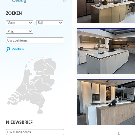
Overig
20
ZOEKEN
Zoeken
NIEUWSBRIEF