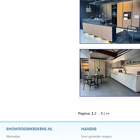
Pagina:
1
2
...
5
| >>
SHOWROOMKEUKENS.NL
HANDIG
Werkwijze
Veel gestelde vragen