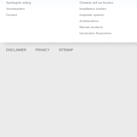
Spelregels veiling
Ontwerp zelf uw keuken
Voorwaarden
Installateur zoeken
Contact
Inspiratie opdoen
Actiekeukens
Nieuwe keukens
Uw keuken financieren
DISCLAIMER
PRIVACY
SITEMAP