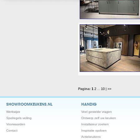
Pagina:
1
2
...
10
| >>
SHOWROOMKEUKENS.NL
HANDIG
Werkwijze
Veel gestelde vragen
Spelregels veiling
Ontwerp zelf uw keuken
Voorwaarden
Installateur zoeken
Contact
Inspiratie opdoen
Actiekeukens