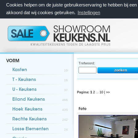
Cookies helpen om de juiste gebruikerservaring te hebben bij ee
akkoord dat wij cookies gebruiken.
Instellingen
VORM
Trefwoord:
Kasten
10
T - Keukens
16
U - Keukens
37
Pagina:
1
2
...
10
| >>
Eiland Keukens
466
Foto
Hoek Keukens
435
Rechte Keukens
242
Losse Elementen
24