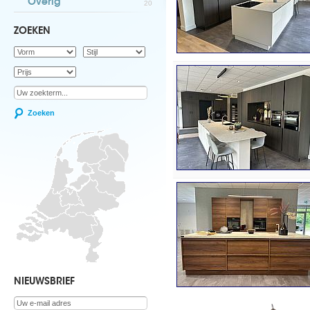
Overig
20
ZOEKEN
Zoeken
NIEUWSBRIEF