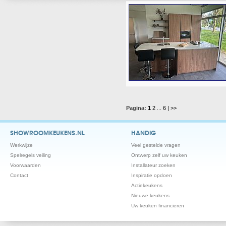
Pagina:
1
2
...
6
| >>
SHOWROOMKEUKENS.NL
HANDIG
Werkwijze
Veel gestelde vragen
Spelregels veiling
Ontwerp zelf uw keuken
Voorwaarden
Installateur zoeken
Contact
Inspiratie opdoen
Actiekeukens
Nieuwe keukens
Uw keuken financieren