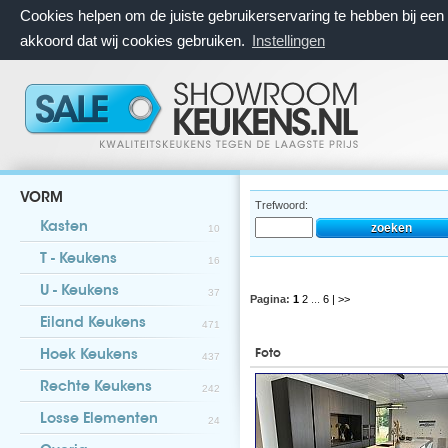
Cookies helpen om de juiste gebruikerservaring te hebben bij ee
akkoord dat wij cookies gebruiken.
Instellingen
VORM
Trefwoord:
Kasten
10
T - Keukens
16
U - Keukens
37
Pagina:
1
2
...
6
| >>
Eiland Keukens
471
Foto
Hoek Keukens
437
Rechte Keukens
242
Losse Elementen
24