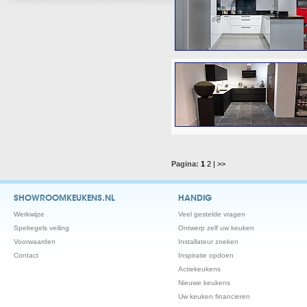
Pagina:
1
2
| >>
SHOWROOMKEUKENS.NL
HANDIG
Werkwijze
Veel gestelde vragen
Spelregels veiling
Ontwerp zelf uw keuken
Voorwaarden
Installateur zoeken
Contact
Inspiratie opdoen
Actiekeukens
Nieuwe keukens
Uw keuken financieren