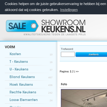
Cookies helpen om de juiste gebruikerservaring te hebben bij ee
akkoord dat wij cookies gebruiken.
Instellingen
VORM
Trefwoord:
Kasten
10
T - Keukens
16
U - Keukens
37
Pagina:
1
2
| >>
Eiland Keukens
467
Foto
Hoek Keukens
436
Rechte Keukens
242
Losse Elementen
24