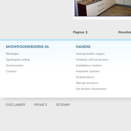
Pagina:
1
Resulta
SHOWROOMKEUKENS.NL
HANDIG
Werkwijze
Veel gestelde vragen
Spelregels veiling
Ontwerp zelf uw keuken
Voorwaarden
Installateur zoeken
Contact
Inspiratie opdoen
Actiekeukens
Nieuwe keukens
Uw keuken financieren
DISCLAIMER
PRIVACY
SITEMAP