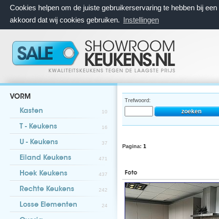
Cookies helpen om de juiste gebruikerservaring te hebben bij ee
akkoord dat wij cookies gebruiken.
Instellingen
VORM
Trefwoord:
Kasten
10
T - Keukens
16
U - Keukens
37
Pagina:
1
Eiland Keukens
471
Foto
Hoek Keukens
437
Rechte Keukens
242
Losse Elementen
24