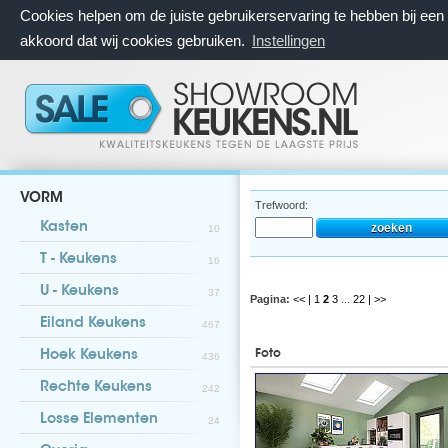
Cookies helpen om de juiste gebruikerservaring te hebben bij ee
akkoord dat wij cookies gebruiken.
Instellingen
VORM
Trefwoord:
Kasten
10
T - Keukens
16
U - Keukens
37
Pagina:
<< |
1
2
3
...
22
| >>
Eiland Keukens
467
Foto
Hoek Keukens
436
Rechte Keukens
242
Losse Elementen
24