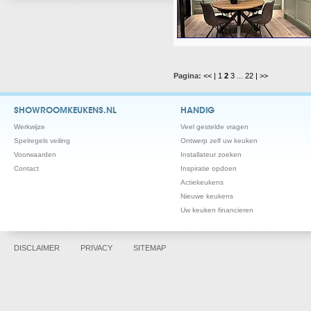
Pagina:
<< |
1
2
3
...
22
| >>
SHOWROOMKEUKENS.NL
HANDIG
Werkwijze
Veel gestelde vragen
Spelregels veiling
Ontwerp zelf uw keuken
Voorwaarden
Installateur zoeken
Contact
Inspiratie opdoen
Actiekeukens
Nieuwe keukens
Uw keuken financieren
DISCLAIMER
PRIVACY
SITEMAP