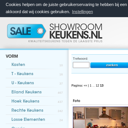
Cookies helpen om de juiste gebruikerservaring te hebben bij ee
akkoord dat wij cookies gebruiken.
Instellingen
VORM
Trefwoord:
Kasten
10
T - Keukens
16
U - Keukens
37
Pagina:
<< |
1
...
12
13
Eiland Keukens
467
Foto
Hoek Keukens
437
Rechte Keukens
242
Losse Elementen
24