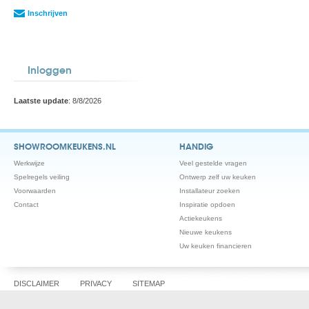
Inschrijven
Inloggen
Laatste update
: 8/8/2026
SHOWROOMKEUKENS.NL
HANDIG
Werkwijze
Veel gestelde vragen
Spelregels veiling
Ontwerp zelf uw keuken
Voorwaarden
Installateur zoeken
Contact
Inspiratie opdoen
Actiekeukens
Nieuwe keukens
Uw keuken financieren
DISCLAIMER
PRIVACY
SITEMAP