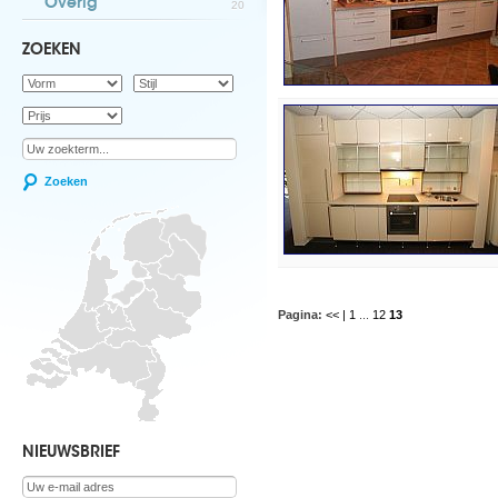
Overig
20
ZOEKEN
Zoeken
Pagina:
<< |
1
...
12
13
NIEUWSBRIEF