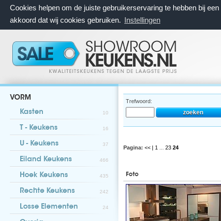
Cookies helpen om de juiste gebruikerservaring te hebben bij ee
akkoord dat wij cookies gebruiken.
Instellingen
VORM
Trefwoord:
Kasten
10
T - Keukens
16
U - Keukens
37
Pagina:
<< |
1
...
23
24
Eiland Keukens
466
Foto
Hoek Keukens
435
Rechte Keukens
242
Losse Elementen
24