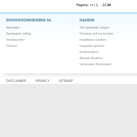
Pagina:
<< |
1
...
23
24
SHOWROOMKEUKENS.NL
HANDIG
Werkwijze
Veel gestelde vragen
Spelregels veiling
Ontwerp zelf uw keuken
Voorwaarden
Installateur zoeken
Contact
Inspiratie opdoen
Actiekeukens
Nieuwe keukens
Uw keuken financieren
DISCLAIMER
PRIVACY
SITEMAP