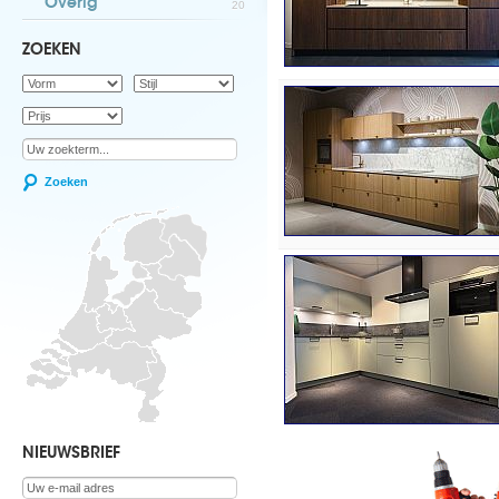
Overig
20
ZOEKEN
Zoeken
NIEUWSBRIEF