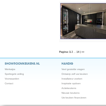
Pagina:
1
2
...
14
| >>
SHOWROOMKEUKENS.NL
HANDIG
Werkwijze
Veel gestelde vragen
Spelregels veiling
Ontwerp zelf uw keuken
Voorwaarden
Installateur zoeken
Contact
Inspiratie opdoen
Actiekeukens
Nieuwe keukens
Uw keuken financieren