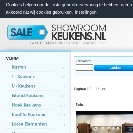
Cookies helpen om de juiste gebruikerservaring te hebben bij ee
akkoord dat wij cookies gebruiken.
Instellingen
VORM
Trefwoord:
Kasten
10
T - Keukens
16
U - Keukens
37
Pagina:
1
2
...
14
| >>
Eiland Keukens
471
Foto
Hoek Keukens
437
Rechte Keukens
242
Losse Elementen
24