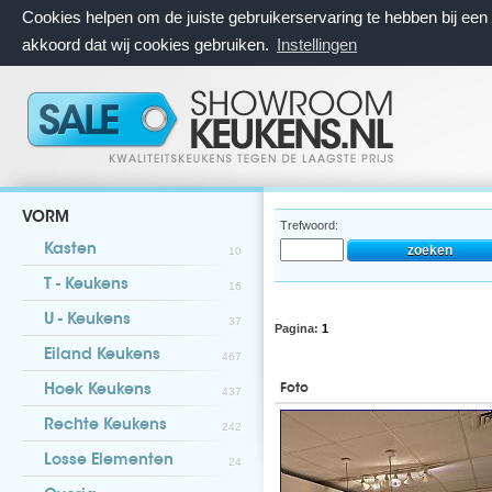
Cookies helpen om de juiste gebruikerservaring te hebben bij ee
akkoord dat wij cookies gebruiken.
Instellingen
VORM
Trefwoord:
Kasten
10
T - Keukens
16
U - Keukens
37
Pagina:
1
Eiland Keukens
467
Foto
Hoek Keukens
437
Rechte Keukens
242
Losse Elementen
24