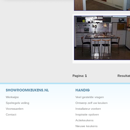
Pagina:
1
Resulta
SHOWROOMKEUKENS.NL
HANDIG
Werkwijze
Veel gestelde vragen
Spelregels veiling
Ontwerp zelf uw keuken
Voorwaarden
Installateur zoeken
Contact
Inspiratie opdoen
Actiekeukens
Nieuwe keukens