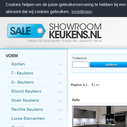
Cookies helpen om de juiste gebruikerservaring te hebben bij ee
akkoord dat wij cookies gebruiken.
Instellingen
VORM
Trefwoord:
Kasten
10
T - Keukens
16
U - Keukens
37
Pagina:
1
2
...
5
| >>
Eiland Keukens
467
Foto
Hoek Keukens
437
Rechte Keukens
242
Losse Elementen
24