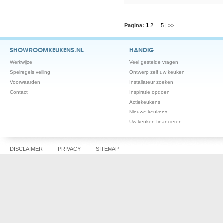
Pagina:
1
2
...
5
| >>
SHOWROOMKEUKENS.NL
HANDIG
Werkwijze
Veel gestelde vragen
Spelregels veiling
Ontwerp zelf uw keuken
Voorwaarden
Installateur zoeken
Contact
Inspiratie opdoen
Actiekeukens
Nieuwe keukens
Uw keuken financieren
DISCLAIMER
PRIVACY
SITEMAP