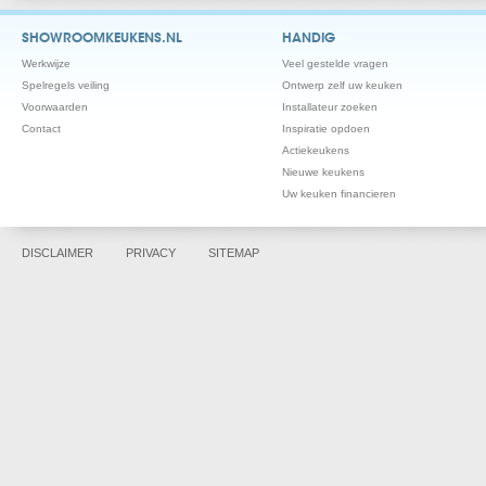
SHOWROOMKEUKENS.NL
HANDIG
Werkwijze
Veel gestelde vragen
Spelregels veiling
Ontwerp zelf uw keuken
Voorwaarden
Installateur zoeken
Contact
Inspiratie opdoen
Actiekeukens
Nieuwe keukens
Uw keuken financieren
DISCLAIMER
PRIVACY
SITEMAP