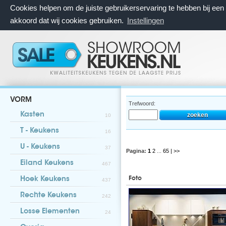
Cookies helpen om de juiste gebruikerservaring te hebben bij ee
akkoord dat wij cookies gebruiken.
Instellingen
VORM
Trefwoord:
Kasten
10
T - Keukens
16
U - Keukens
37
Pagina:
1
2
...
65
| >>
Eiland Keukens
467
Foto
Hoek Keukens
437
Rechte Keukens
242
Losse Elementen
24