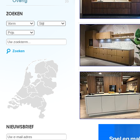
Overig
20
ZOEKEN
Zoeken
NIEUWSBRIEF