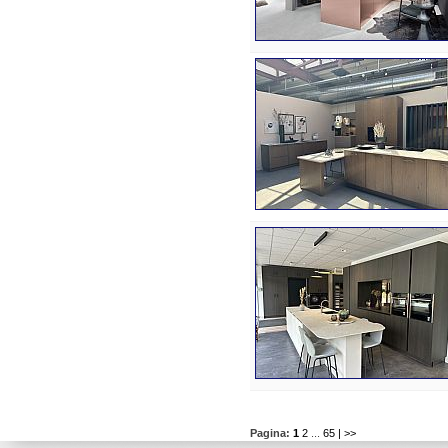
Pagina:
1
2
...
65
| >>