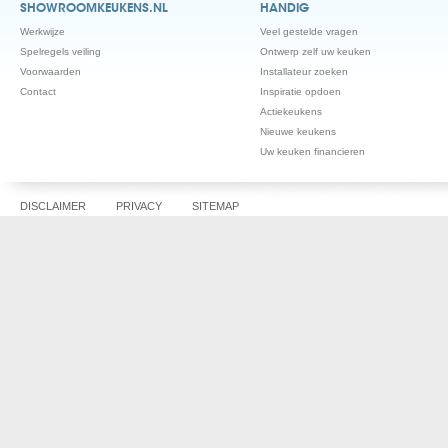
SHOWROOMKEUKENS.NL
HANDIG
Werkwijze
Veel gestelde vragen
Spelregels veiling
Ontwerp zelf uw keuken
Voorwaarden
Installateur zoeken
Contact
Inspiratie opdoen
Actiekeukens
Nieuwe keukens
Uw keuken financieren
DISCLAIMER
PRIVACY
SITEMAP