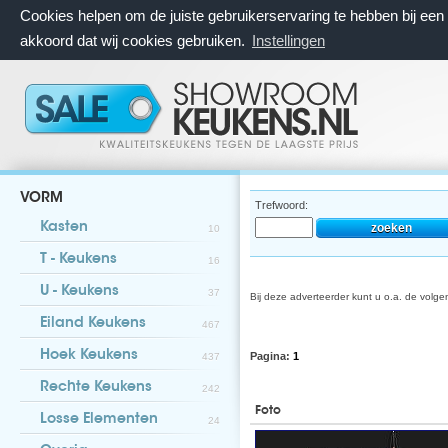
Cookies helpen om de juiste gebruikerservaring te hebben bij ee
akkoord dat wij cookies gebruiken.
Instellingen
VORM
Trefwoord:
Kasten
10
T - Keukens
16
U - Keukens
37
Bij deze adverteerder kunt u o.a. de volg
Eiland Keukens
467
Hoek Keukens
Pagina:
1
437
Rechte Keukens
242
Foto
Losse Elementen
24