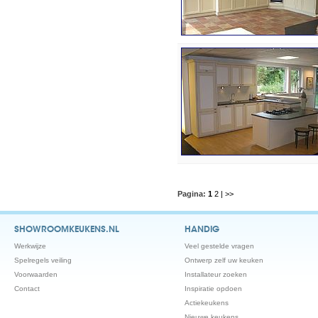
Pagina:
1
2
| >>
SHOWROOMKEUKENS.NL
HANDIG
Werkwijze
Veel gestelde vragen
Spelregels veiling
Ontwerp zelf uw keuken
Voorwaarden
Installateur zoeken
Contact
Inspiratie opdoen
Actiekeukens
Nieuwe keukens