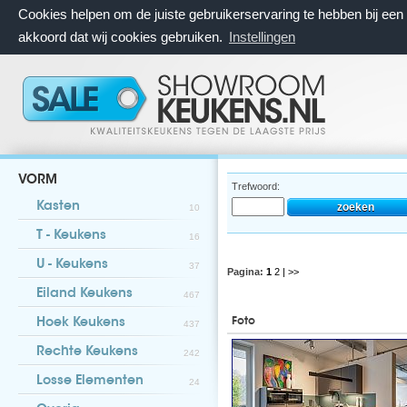
Cookies helpen om de juiste gebruikerservaring te hebben bij ee
akkoord dat wij cookies gebruiken.
Instellingen
VORM
Trefwoord:
Kasten
10
T - Keukens
16
U - Keukens
37
Pagina:
1
2
| >>
Eiland Keukens
467
Foto
Hoek Keukens
437
Rechte Keukens
242
Losse Elementen
24