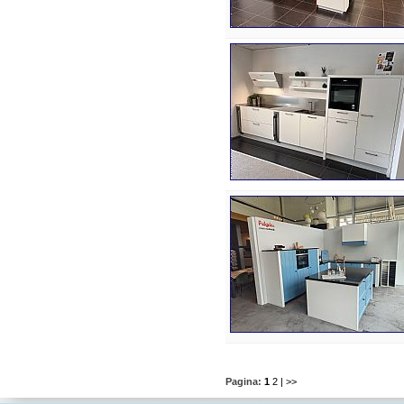
Pagina:
1
2
| >>