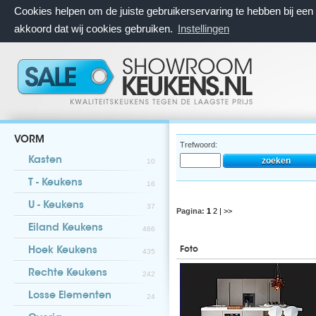
Cookies helpen om de juiste gebruikerservaring te hebben bij ee
akkoord dat wij cookies gebruiken.
Instellingen
VORM
Trefwoord:
Kasten
10
T - Keukens
16
U - Keukens
37
Pagina:
1
2
| >>
Eiland Keukens
466
Foto
Hoek Keukens
435
Rechte Keukens
242
Losse Elementen
24