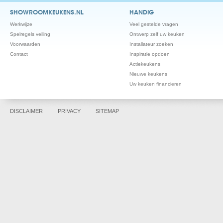
SHOWROOMKEUKENS.NL
HANDIG
Werkwijze
Veel gestelde vragen
Spelregels veiling
Ontwerp zelf uw keuken
Voorwaarden
Installateur zoeken
Contact
Inspiratie opdoen
Actiekeukens
Nieuwe keukens
Uw keuken financieren
DISCLAIMER
PRIVACY
SITEMAP