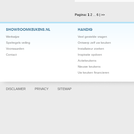
Pagina:
1
2
...
6
| >>
SHOWROOMKEUKENS.NL
HANDIG
Werkwijze
Veel gestelde vragen
Spelregels veiling
Ontwerp zelf uw keuken
Voorwaarden
Installateur zoeken
Contact
Inspiratie opdoen
Actiekeukens
Nieuwe keukens
Uw keuken financieren
DISCLAIMER
PRIVACY
SITEMAP