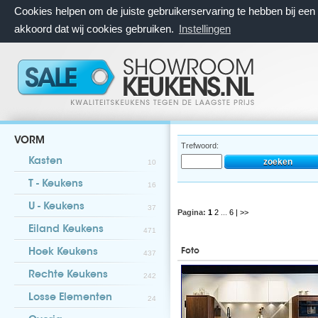
Cookies helpen om de juiste gebruikerservaring te hebben bij ee
akkoord dat wij cookies gebruiken.
Instellingen
VORM
Trefwoord:
Kasten
10
T - Keukens
16
U - Keukens
37
Pagina:
1
2
...
6
| >>
Eiland Keukens
471
Foto
Hoek Keukens
437
Rechte Keukens
242
Losse Elementen
24