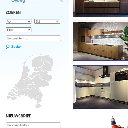
Overig
20
ZOEKEN
Zoeken
NIEUWSBRIEF