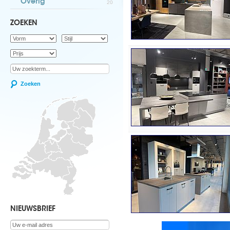
Overig
20
ZOEKEN
Zoeken
NIEUWSBRIEF