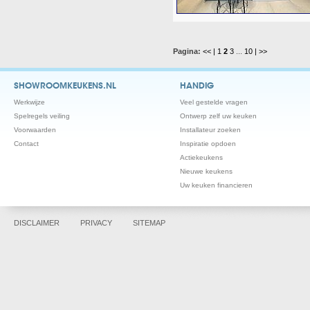
Pagina:
<< |
1
2
3
...
10
| >>
SHOWROOMKEUKENS.NL
HANDIG
Werkwijze
Veel gestelde vragen
Spelregels veiling
Ontwerp zelf uw keuken
Voorwaarden
Installateur zoeken
Contact
Inspiratie opdoen
Actiekeukens
Nieuwe keukens
Uw keuken financieren
DISCLAIMER
PRIVACY
SITEMAP