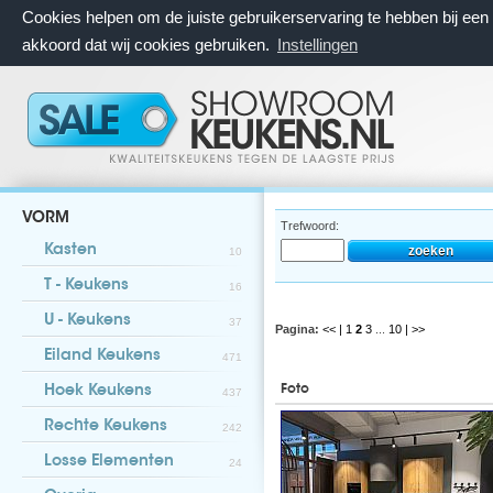
Cookies helpen om de juiste gebruikerservaring te hebben bij ee
akkoord dat wij cookies gebruiken.
Instellingen
VORM
Trefwoord:
Kasten
10
T - Keukens
16
U - Keukens
37
Pagina:
<< |
1
2
3
...
10
| >>
Eiland Keukens
471
Foto
Hoek Keukens
437
Rechte Keukens
242
Losse Elementen
24