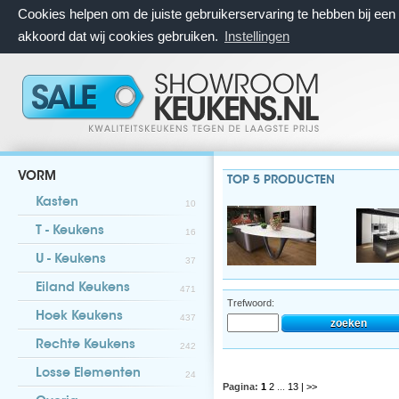
Cookies helpen om de juiste gebruikerservaring te hebben bij ee
akkoord dat wij cookies gebruiken.
Instellingen
VORM
TOP 5 PRODUCTEN
Kasten
10
T - Keukens
16
U - Keukens
37
Eiland Keukens
471
Trefwoord:
Hoek Keukens
437
Rechte Keukens
242
Losse Elementen
24
Pagina:
1
2
...
13
| >>