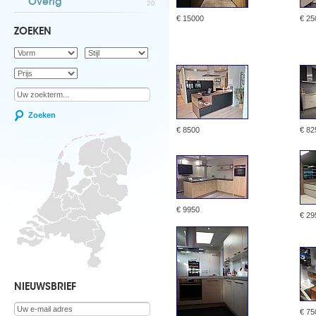
Overig
20
€ 15000
€ 25
ZOEKEN
Zoeken
€ 8500
€ 82
€ 9950
€ 29
NIEUWSBRIEF
€ 75