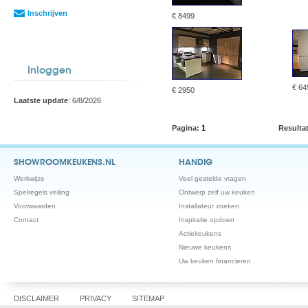
Inschrijven
€ 8499
Inloggen
€ 64
€ 2950
Laatste update
: 6/8/2026
Pagina:
1
Resulta
SHOWROOMKEUKENS.NL
HANDIG
Werkwijze
Veel gestelde vragen
Spelregels veiling
Ontwerp zelf uw keuken
Voorwaarden
Installateur zoeken
Contact
Inspiratie opdoen
Actiekeukens
Nieuwe keukens
Uw keuken financieren
DISCLAIMER
PRIVACY
SITEMAP