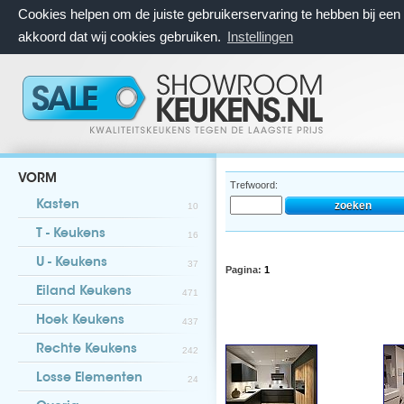
Cookies helpen om de juiste gebruikerservaring te hebben bij ee
akkoord dat wij cookies gebruiken.
Instellingen
VORM
Trefwoord:
Kasten
10
T - Keukens
16
U - Keukens
37
Pagina:
1
Eiland Keukens
471
Hoek Keukens
437
Rechte Keukens
242
Losse Elementen
24