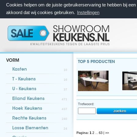
Cookies helpen om de juiste gebruikerservaring te hebben bij ee
akkoord dat wij cookies gebruiken.
Instellingen
VORM
TOP 5 PRODUCTEN
Kasten
10
T - Keukens
16
U - Keukens
37
Eiland Keukens
471
Trefwoord:
Hoek Keukens
437
Rechte Keukens
240
Losse Elementen
24
Pagina:
1
2
...
63
| >>