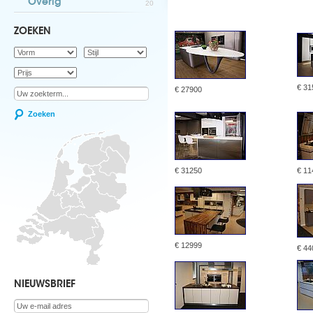
Overig
20
ZOEKEN
€ 31
€ 27900
Zoeken
€ 31250
€ 11
€ 12999
€ 44
NIEUWSBRIEF