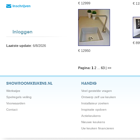
€ 12999
€ 11
Inschrijven
Inloggen
€ 89
Laatste update
: 6/8/2026
€ 12950
Pagina:
1
2
...
63
| >>
SHOWROOMKEUKENS.NL
HANDIG
Werkwijze
Veel gestelde vragen
Spelregels veiling
Ontwerp zelf uw keuken
Voorwaarden
Installateur zoeken
Contact
Inspiratie opdoen
Actiekeukens
Nieuwe keukens
Uw keuken financieren