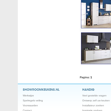
Pagina:
1
SHOWROOMKEUKENS.NL
HANDIG
Werkwijze
Veel gestelde vragen
Spelregels veiling
Ontwerp zelf uw keuken
Voorwaarden
Installateur zoeken
Contact
Inspiratie opdoen