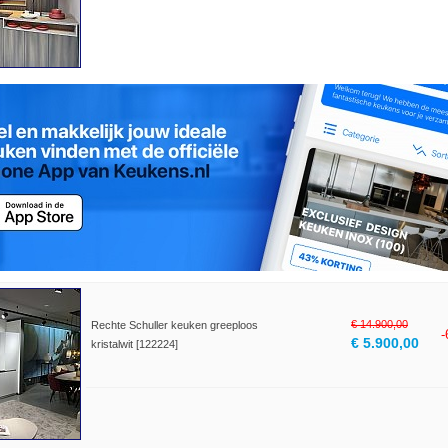
€ 14.900,00
Rechte Schuller keuken greeploos
€ 5.900,00
kristalwit [122224]