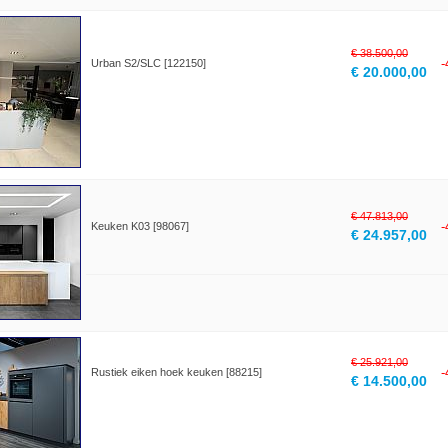
€ 38.500,00
Urban S2/SLC [122150]
€ 20.000,00
€ 47.813,00
Keuken K03 [98067]
€ 24.957,00
€ 25.921,00
Rustiek eiken hoek keuken [88215]
€ 14.500,00