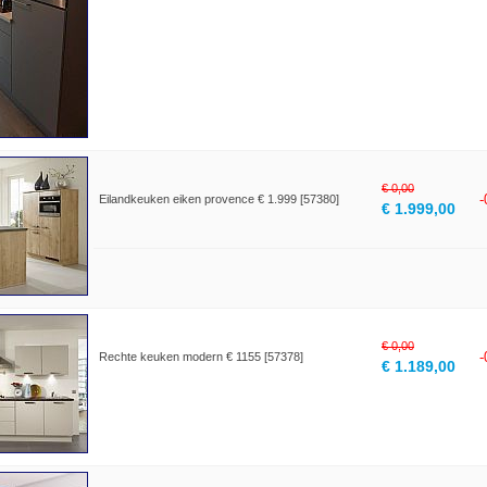
€ 0,00
Eilandkeuken eiken provence € 1.999 [57380]
€ 1.999,00
€ 0,00
Rechte keuken modern € 1155 [57378]
€ 1.189,00