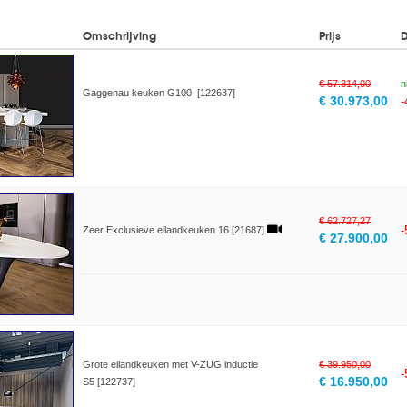
Omschrijving
Prijs
€ 57.314,00
n
Gaggenau keuken G100 [122637]
€ 30.973,00
€ 62.727,27
Zeer Exclusieve eilandkeuken 16 [21687]
€ 27.900,00
Grote eilandkeuken met V-ZUG inductie
€ 39.950,00
€ 16.950,00
S5 [122737]