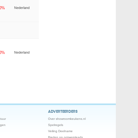
-0%
Nederland
-0%
Nederland
ADVERTEERDERS
tuur
Over showroomkeukens.nl
ngen
Spelregels
Veiling Deelname
Bieden op ontwerpleads