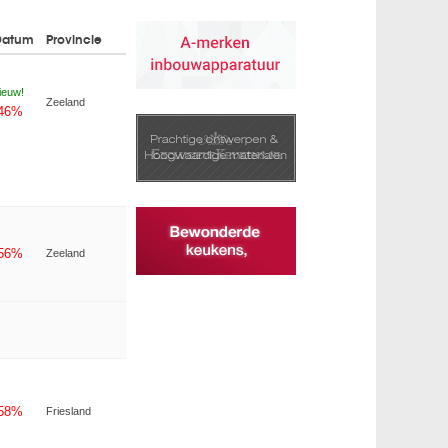
Datum
Provincie
ieuw!
Zeeland
-46%
-56%
Zeeland
-58%
Friesland