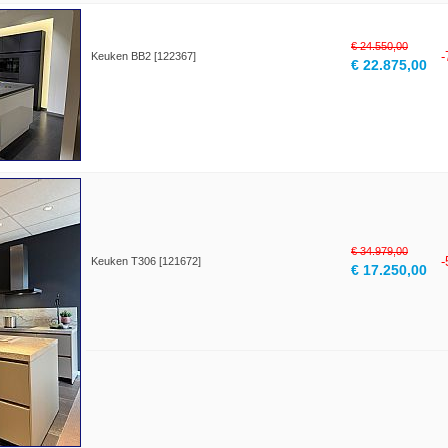
€ 24.550,00
Keuken BB2 [122367]
€ 22.875,00
€ 34.979,00
Keuken T306 [121672]
€ 17.250,00