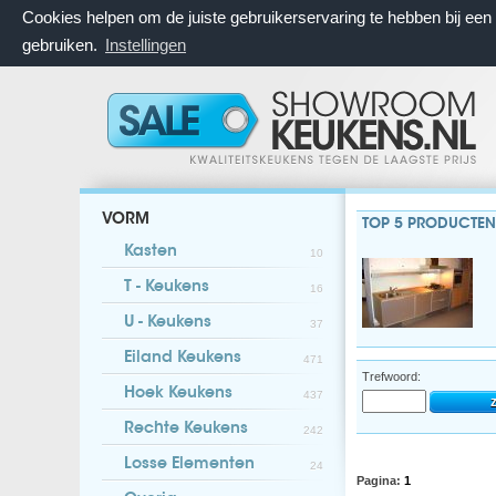
Cookies helpen om de juiste gebruikerservaring te hebben bij ee
gebruiken.
Instellingen
VORM
TOP 5 PRODUCTEN
Kasten
10
T - Keukens
16
U - Keukens
37
Eiland Keukens
471
Trefwoord:
Hoek Keukens
437
Rechte Keukens
242
Losse Elementen
24
Pagina:
1