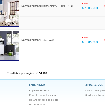
€ 0,00
Rechte keuken turijn kashmir € 1.119 [57379]
€ 1.065,00
€ 0,00
Rechte keuken € 1059 [57377]
€ 1.059,00
Resultaten per pagina:
20
50
100
SNEL NAAR
APPARATUUR
Populaire keukens
Goedkope appara
Recente prijsverlagingen
Sanitair aanbiedi
Nieuwe keukens op de site
De prijsknallers