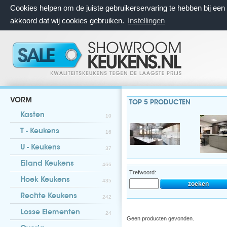
Cookies helpen om de juiste gebruikerservaring te hebben bij ee
akkoord dat wij cookies gebruiken.
Instellingen
VORM
TOP 5 PRODUCTEN
Kasten
10
T - Keukens
16
U - Keukens
37
Eiland Keukens
466
Trefwoord:
Hoek Keukens
435
Rechte Keukens
242
Losse Elementen
24
Geen producten gevonden.