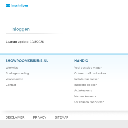
Inschrijven
Inloggen
Laatste update
: 10/8/2026
SHOWROOMKEUKENS.NL
HANDIG
Werkwijze
Veel gestelde vragen
Spelregels veiling
Ontwerp zelf uw keuken
Voorwaarden
Installateur zoeken
Contact
Inspiratie opdoen
Actiekeukens
Nieuwe keukens
Uw keuken financieren
DISCLAIMER
PRIVACY
SITEMAP