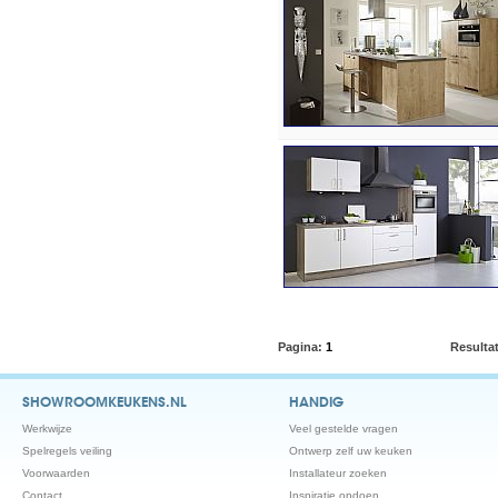
Pagina:
1
Resulta
SHOWROOMKEUKENS.NL
HANDIG
Werkwijze
Veel gestelde vragen
Spelregels veiling
Ontwerp zelf uw keuken
Voorwaarden
Installateur zoeken
Contact
Inspiratie opdoen