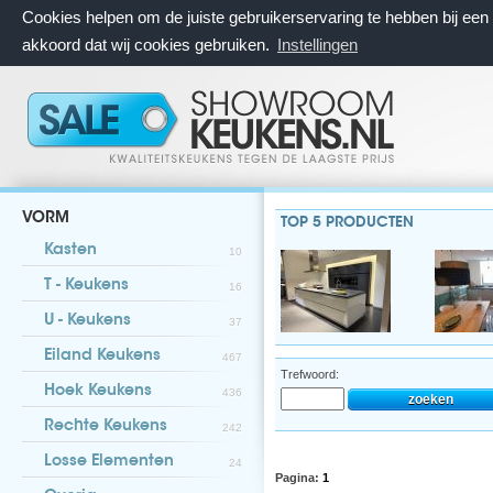
Cookies helpen om de juiste gebruikerservaring te hebben bij ee
akkoord dat wij cookies gebruiken.
Instellingen
VORM
TOP 5 PRODUCTEN
Kasten
10
T - Keukens
16
U - Keukens
37
Eiland Keukens
467
Trefwoord:
Hoek Keukens
436
Rechte Keukens
242
Losse Elementen
24
Pagina:
1