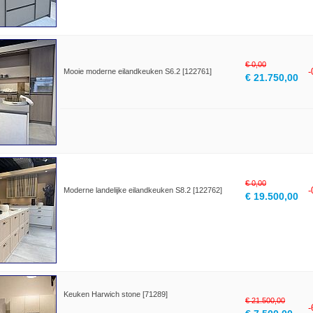
€ 0,00
Mooie moderne eilandkeuken S6.2 [122761]
€ 21.750,00
€ 0,00
Moderne landelijke eilandkeuken S8.2 [122762]
€ 19.500,00
Keuken Harwich stone [71289]
€ 21.500,00