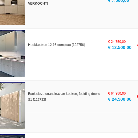
€ 7.500,00
VERKOCHT!
€ 24.750,00
Hoekkeuken 12.16 compleet [122756]
€ 12.500,00
€ 64.950,00
Exclusieve scandinavian keuken, foulding doors
€ 24.500,00
S1 [122733]