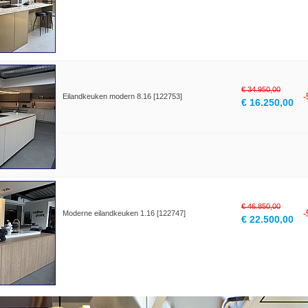
€ 34.950,00
Eilandkeuken modern 8.16 [122753]
€ 16.250,00
€ 46.850,00
Moderne eilandkeuken 1.16 [122747]
€ 22.500,00