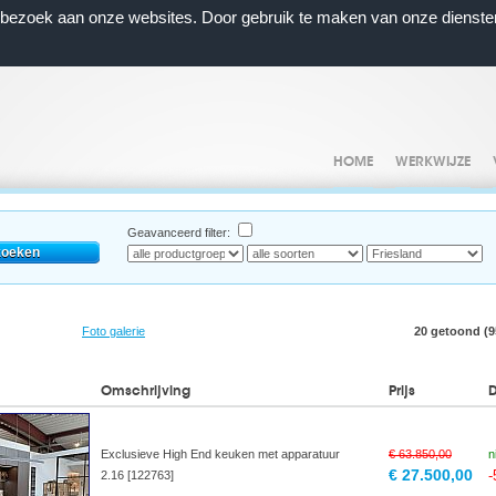
n bezoek aan onze websites. Door gebruik te maken van onze dienste
HOME
WERKWIJZE
Geavanceerd filter:
Foto galerie
20 getoond (95
Omschrijving
Prijs
Exclusieve High End keuken met apparatuur
€ 63.850,00
n
€ 27.500,00
2.16 [122763]