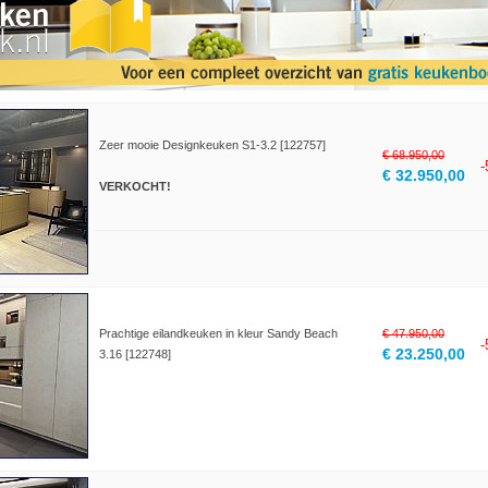
Zeer mooie Designkeuken S1-3.2 [122757]
€ 68.950,00
€ 32.950,00
VERKOCHT!
Prachtige eilandkeuken in kleur Sandy Beach
€ 47.950,00
€ 23.250,00
3.16 [122748]