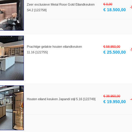
€ 0,00
Zeer exclusieve Metal Rose Gold Eilandkeuken
€ 18.500,00
S4.2 [122758]
Prachtige gelakte houten eilandkeuken
€ 58.950,00
€ 25.500,00
11.16 [122755]
€ 38.950,00
Houten eiland keuken Japandi stijl 5.16 [122749]
€ 19.950,00