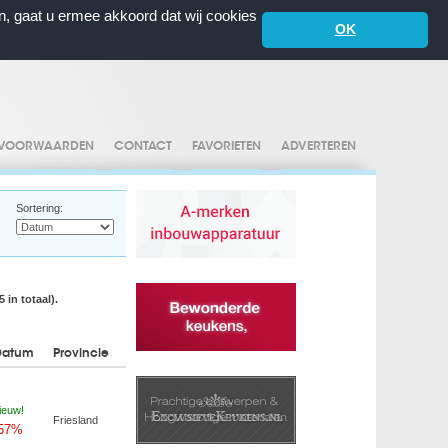
n, gaat u ermee akkoord dat wij cookies
OK
VOORWAARDEN
CONTACT
FAVORIETEN
ADVERTEREN
Sortering:
 in totaal).
Datum
Provincie
ieuw!
Friesland
-57%