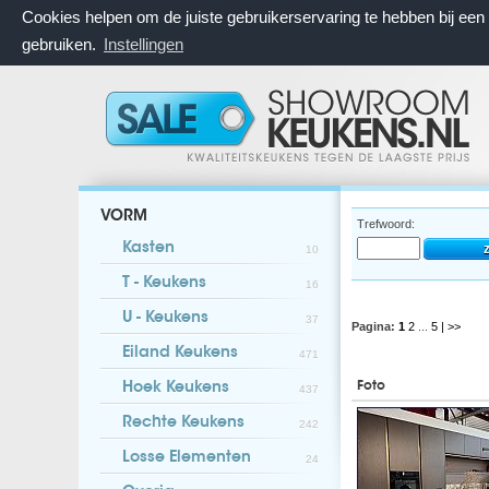
Cookies helpen om de juiste gebruikerservaring te hebben bij ee
gebruiken.
Instellingen
VORM
Trefwoord:
Kasten
10
T - Keukens
16
U - Keukens
37
Pagina:
1
2
...
5
| >>
Eiland Keukens
471
Foto
Hoek Keukens
437
Rechte Keukens
242
Losse Elementen
24