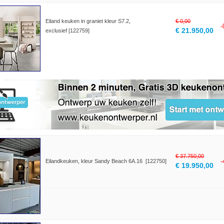
Eiland keuken in graniet kleur S7.2,
€ 0,00
€ 21.950,00
exclusief [122759]
€ 37.750,00
Eilandkeuken, kleur Sandy Beach 6A.16 [122750]
€ 19.950,00