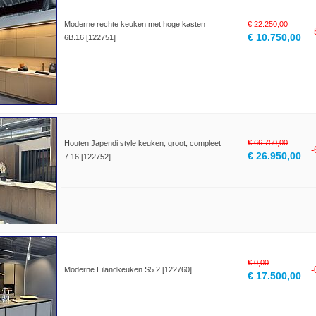
Moderne rechte keuken met hoge kasten
€ 22.250,00
€ 10.750,00
6B.16 [122751]
€ 66.750,00
Houten Japendi style keuken, groot, compleet
€ 26.950,00
7.16 [122752]
€ 0,00
Moderne Eilandkeuken S5.2 [122760]
€ 17.500,00