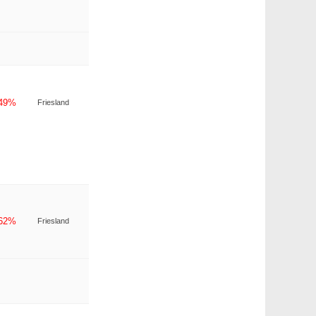
-49%
Friesland
-62%
Friesland