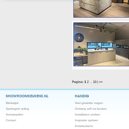
Pagina:
1
2
...
10
| >>
SHOWROOMKEUKENS.NL
HANDIG
Werkwijze
Veel gestelde vragen
Spelregels veiling
Ontwerp zelf uw keuken
Voorwaarden
Installateur zoeken
Contact
Inspiratie opdoen
Actiekeukens