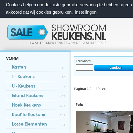
Cookies helpen om de juiste gebruikerservaring te hebben bij ee
akkoord dat wij cookies gebruiken.
Instellingen
VORM
Trefwoord:
Kasten
10
T - Keukens
16
U - Keukens
37
Pagina:
1
2
...
10
| >>
Eiland Keukens
467
Foto
Hoek Keukens
437
Rechte Keukens
242
Losse Elementen
24