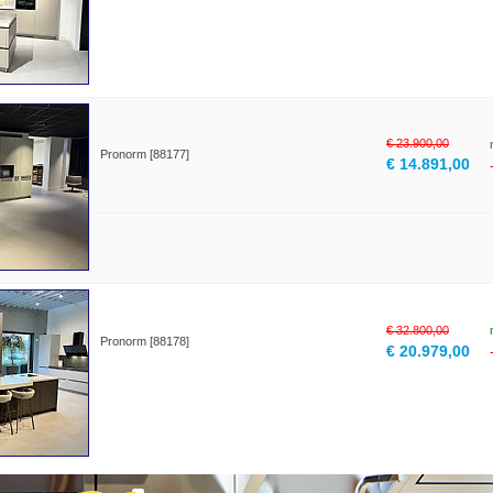
€ 23.900,00
Pronorm [88177]
€ 14.891,00
€ 32.800,00
Pronorm [88178]
€ 20.979,00