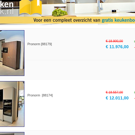
€ 18.900,00
Pronorm [88179]
€ 11.976,00
€ 18.557,00
Pronorm [88174]
€ 12.011,00