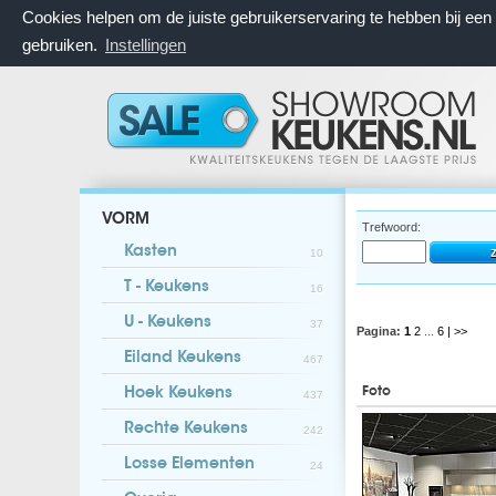
Cookies helpen om de juiste gebruikerservaring te hebben bij ee
gebruiken.
Instellingen
VORM
Trefwoord:
Kasten
10
T - Keukens
16
U - Keukens
37
Pagina:
1
2
...
6
| >>
Eiland Keukens
467
Foto
Hoek Keukens
437
Rechte Keukens
242
Losse Elementen
24