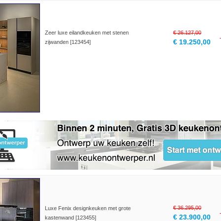
Zeer luxe eilandkeuken met stenen
€ 26.127,00
€ 19.250,00
zijwanden [123454]
€ 36.295,00
Luxe Fenix designkeuken met grote
€ 23.900,00
kastenwand [123455]