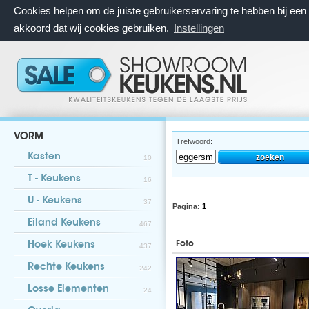
Cookies helpen om de juiste gebruikerservaring te hebben bij ee
akkoord dat wij cookies gebruiken.
Instellingen
VORM
Trefwoord:
Kasten
10
T - Keukens
16
U - Keukens
37
Pagina:
1
Eiland Keukens
467
Foto
Hoek Keukens
437
Rechte Keukens
242
Losse Elementen
24