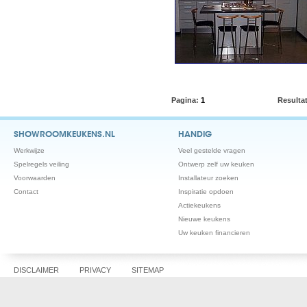
Pagina:
1
Resulta
SHOWROOMKEUKENS.NL
HANDIG
Werkwijze
Veel gestelde vragen
Spelregels veiling
Ontwerp zelf uw keuken
Voorwaarden
Installateur zoeken
Contact
Inspiratie opdoen
Actiekeukens
Nieuwe keukens
Uw keuken financieren
DISCLAIMER
PRIVACY
SITEMAP