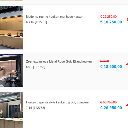
Moderne rechte keuken met hoge kasten
€ 22.250,00
€ 10.750,00
6B.16 [122751]
€ 0,00
Zeer exclusieve Metal Rose Gold Eilandkeuken
€ 18.500,00
S4.2 [122758]
Houten Japendi style keuken, groot, compleet
€ 66.750,00
€ 26.950,00
7.16 [122752]