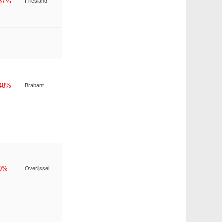
-57%
Friesland
-48%
Brabant
-0%
Overijssel