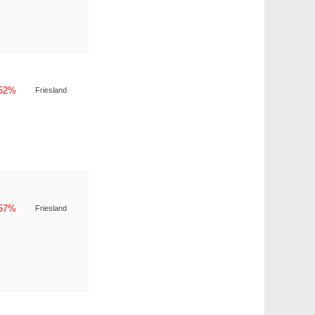
-52%
Friesland
-57%
Friesland