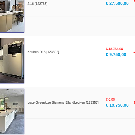
€ 27.500,00
2.16 [122763]
€ 18.754,00
Keuken D18 [123502]
€ 9.750,00
€ 0,00
Luxe Greeploze Siemens Eilandkeuken [123357]
€ 19.750,00