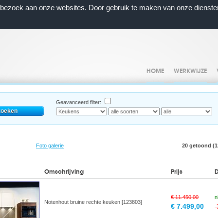
n bezoek aan onze websites. Door gebruik te maken van onze dienste
HOME
WERKWIJZE
Geavanceerd filter:
Foto galerie
20 getoond (12
Omschrijving
Prijs
€ 11.450,00
n
Notenhout bruine rechte keuken [123803]
€ 7.499,00