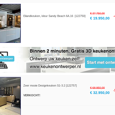
€ 37.750,00
Eilandkeuken, kleur Sandy Beach 6A.16 [122750]
€ 19.950,00
Zeer mooie Designkeuken S1-3.2 [122757]
€ 68.950,00
€ 32.950,00
VERKOCHT!