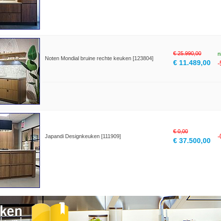
€ 25.990,00
n
Noten Mondial bruine rechte keuken [123804]
€ 11.489,00
€ 0,00
Japandi Designkeuken [111909]
€ 37.500,00