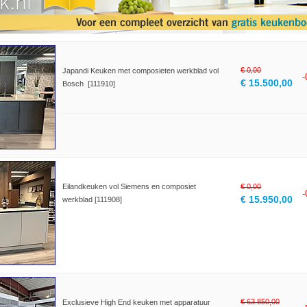
€ 0,00
Japandi Keuken met composieten werkblad vol
€ 15.500,00
Bosch [111910]
Eilandkeuken vol Siemens en composiet
€ 0,00
€ 15.950,00
werkblad [111908]
€ 63.850,00
Exclusieve High End keuken met apparatuur