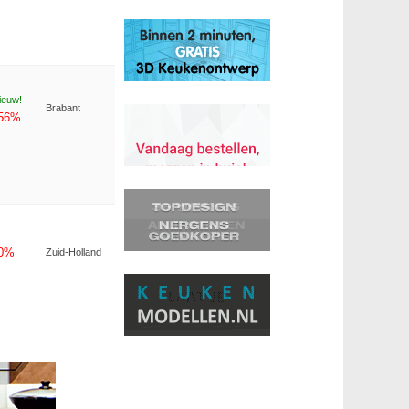
ieuw!
Brabant
-56%
-0%
Zuid-Holland