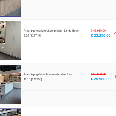
Prachtige eilandkeuken in kleur Sandy Beach
€ 47.950,00
€ 23.250,00
3.16 [122748]
€ 58.950,00
Prachtige gelakte houten eilandkeuken
€ 25.500,00
11.16 [122755]