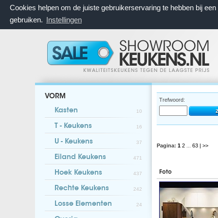
Cookies helpen om de juiste gebruikerservaring te hebben bij ee
gebruiken.
Instellingen
VORM
Trefwoord:
Kasten
10
T - Keukens
16
U - Keukens
37
Pagina:
1
2
...
63
| >>
Eiland Keukens
471
Foto
Hoek Keukens
437
Rechte Keukens
242
Losse Elementen
24