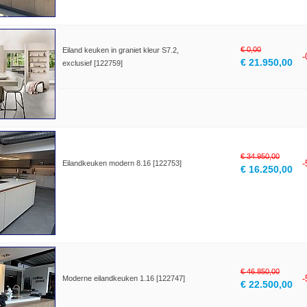
€ 0,00
Eiland keuken in graniet kleur S7.2,
€ 21.950,00
exclusief [122759]
€ 34.950,00
Eilandkeuken modern 8.16 [122753]
€ 16.250,00
€ 46.850,00
Moderne eilandkeuken 1.16 [122747]
€ 22.500,00