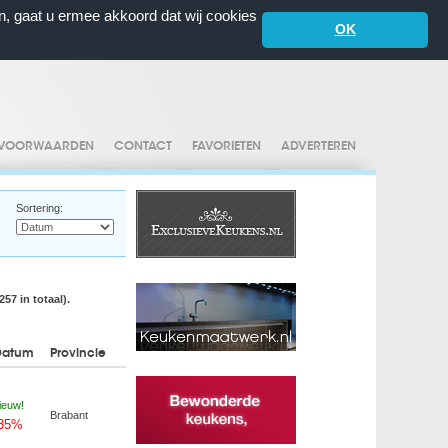
n, gaat u ermee akkoord dat wij cookies
OK
VOORWAARDEN
CONTACT
FAVORIETEN
ADVERTEREN
Sortering:
57 in totaal).
Datum
Provincie
ieuw!
Brabant
-35%